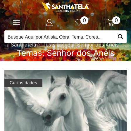
0
0
Santhatela
Posts tagged "Senhor dos Anéis"
Temas: Senhor dos Anéis
Curiosidades