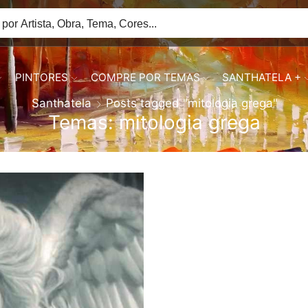
PINTORES
COMPRE POR TEMAS
SANTHATELA +
Santhatela
Posts tagged "mitologia grega"
Temas: mitologia grega