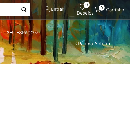
0
0
Entrar
Carrinho
Desejos
SEU ESPAÇO
Página Anterior