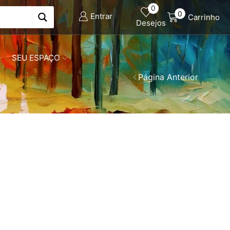
0
0
Entrar
Carrinho
Desejos
SEU ESPAÇO
Página Anterior