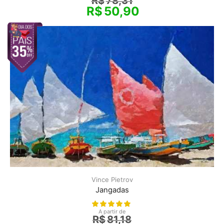
R$
78,31
R$
50,90
Vince Pietrov
Jangadas
A partir de
R$
81,18