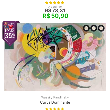
A partir de
R$
78,31
R$
50,90
Wassily Kandinsky
Curva Dominante