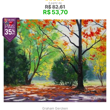
A partir de
R$
82,61
R$
53,70
Graham Gercken