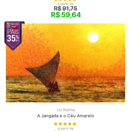
A partir de
R$
91,75
R$
59,64
Liu Kojima
A Jangada e o Céu Amarelo
A partir de