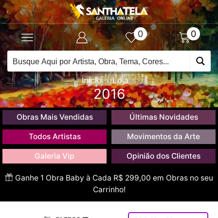
0
0
Início
Loja
2016
Obras Mais Vendidas
Últimas Novidades
Todos Artistas
Movimentos da Arte
Galeria Vip
Opinião dos Clientes
Ganhe 1 Obra Baby à Cada R$ 299,00 em Obras no seu
Carrinho!