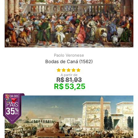
Paolo Veronese
Bodas de Caná (1562)
A partir de
R$
81,93
R$
53,25