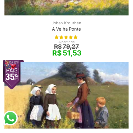
Johan Krouthén
A Velha Ponte
A partir de
R$
79,27
R$
51,53