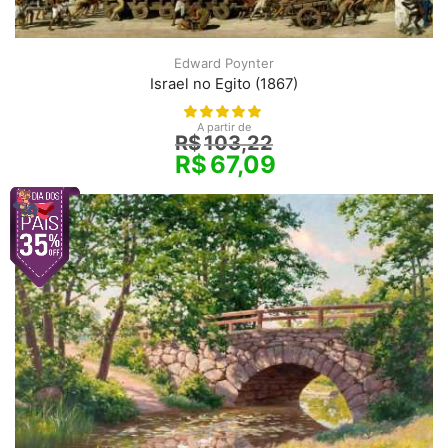
Edward Poynter
Israel no Egito (1867)
A partir de
R$
103,22
R$
67,09