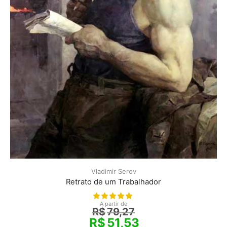
Vladimir Serov
Retrato de um Trabalhador
A partir de
R$
79,27
R$
51,53