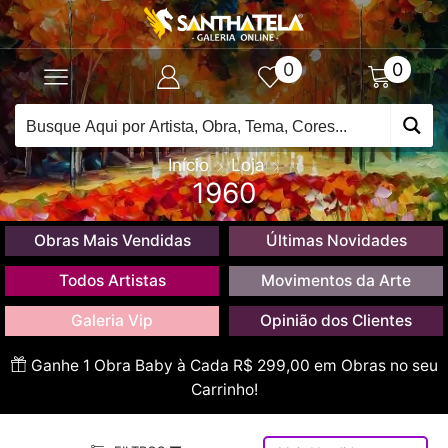
0
0
Início
Loja
1960
Obras Mais Vendidas
Últimas Novidades
Todos Artistas
Movimentos da Arte
Galeria Vip
Opinião dos Clientes
Ganhe 1 Obra Baby à Cada R$ 299,00 em Obras no seu
Carrinho!