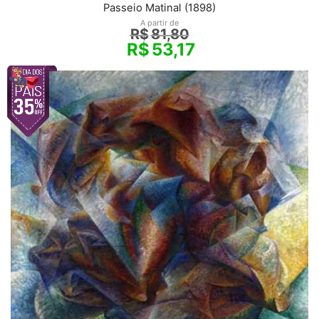
Passeio Matinal (1898)
A partir de
R$
81,80
R$
53,17