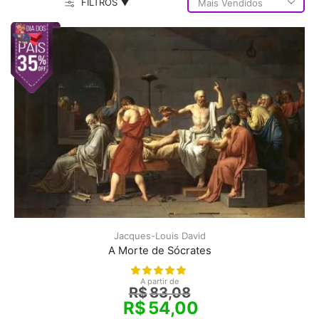
FILTROS ▼
Jacques-Louis David
A Morte de Sócrates
A partir de
R$
83,08
R$
54,00