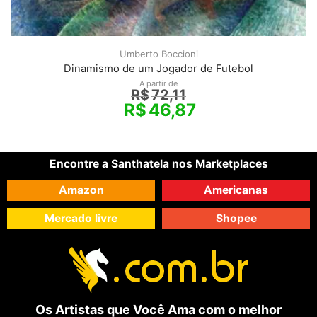
Umberto Boccioni
Dinamismo de um Jogador de Futebol
A partir de
R$
72,11
R$
46,87
Encontre a Santhatela nos Marketplaces
Amazon
Americanas
Mercado livre
Shopee
Os Artistas que Você Ama com o melhor