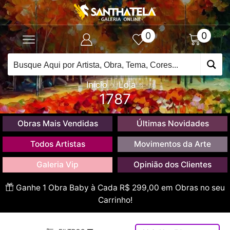
0
0
Início
Loja
1787
Obras Mais Vendidas
Últimas Novidades
Todos Artistas
Movimentos da Arte
Galeria Vip
Opinião dos Clientes
Ganhe 1 Obra Baby à Cada R$ 299,00 em Obras no seu
Carrinho!