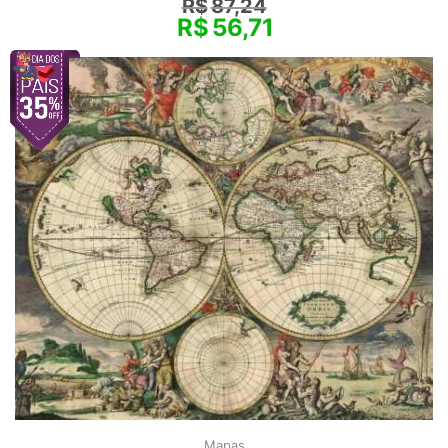
R$
87,24
R$
56,71
Mapas