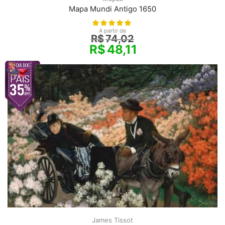
Mapa Mundi Antigo 1650
A partir de
R$
74,02
R$
48,11
James Tissot