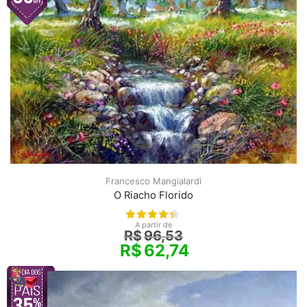
Francesco Mangialardi
O Riacho Florido
A partir de
R$
96,53
R$
62,74