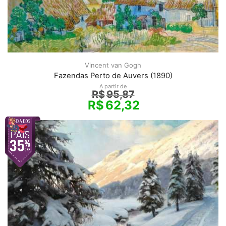
Vincent van Gogh
Fazendas Perto de Auvers (1890)
A partir de
R$
95,87
R$
62,32