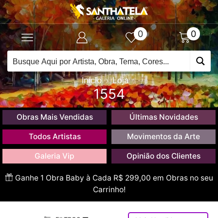
0
0
Início
Loja
1554
Obras Mais Vendidas
Últimas Novidades
Todos Artistas
Movimentos da Arte
Galeria Vip
Opinião dos Clientes
Ganhe 1 Obra Baby à Cada R$ 299,00 em Obras no seu
Carrinho!