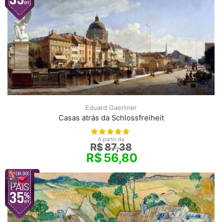
Eduard Gaertner
Casas atrás da Schlossfreiheit
A partir de
R$
87,38
R$
56,80