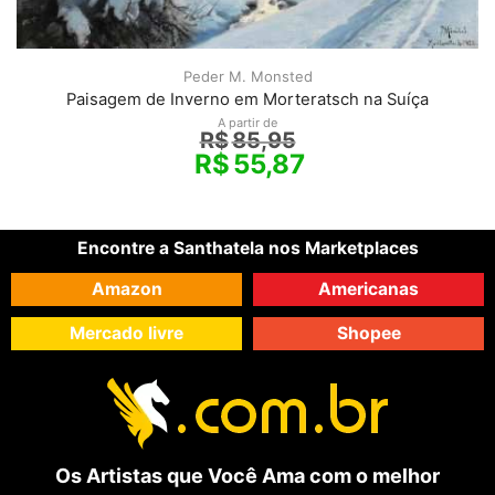
Peder M. Monsted
Paisagem de Inverno em Morteratsch na Suíça
A partir de
R$
85,95
R$
55,87
Encontre a Santhatela nos Marketplaces
Amazon
Americanas
Mercado livre
Shopee
Os Artistas que Você Ama com o melhor