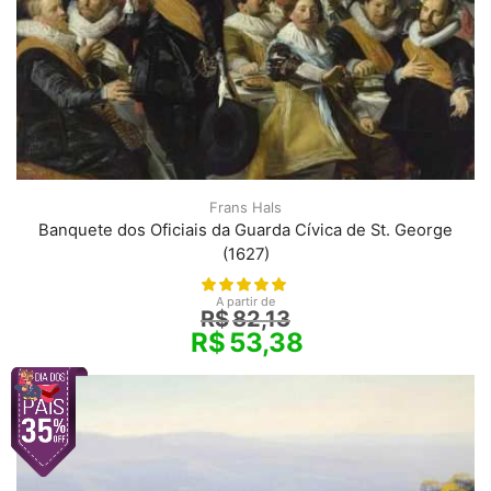
Frans Hals
Banquete dos Oficiais da Guarda Cívica de St. George
(1627)
A partir de
R$
82,13
R$
53,38