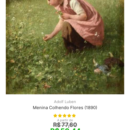
Adolf Luben
Menina Colhendo Flores (1890)
A partir de
R$
77,60