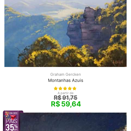
Graham Gercken
Montanhas Azuis
A partir de
R$
91,75
R$
59,64