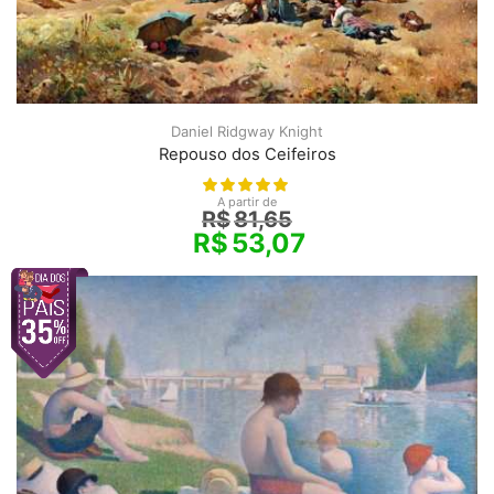
Daniel Ridgway Knight
Repouso dos Ceifeiros
A partir de
R$
81,65
R$
53,07