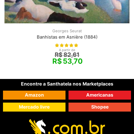
Georges Seurat
Banhistas em Asnière (1884)
A partir de
R$
82,61
R$
53,70
Encontre a Santhatela nos Marketplaces
Amazon
Americanas
Mercado livre
Shopee