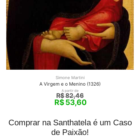
Simone Martini
A Virgem e o Menino (1326)
A partir de
R$
82,46
R$
53,60
Comprar na Santhatela é um Caso
de Paixão!