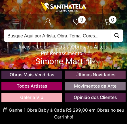
9
0
Início
Loja
Telas
Obras de Arte
Pré Renascimento
Simone Martini
Obras Mais Vendidas
Últimas Novidades
Todos Artistas
Movimentos da Arte
Galeria Vip
Opinião dos Clientes
Ganhe 1 Obra Baby à Cada R$ 299,00 em Obras no seu
Carrinho!