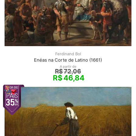
Ferdinand Bol
Enéas na Corte de Latino (1661)
A partir de
R$
72,06
R$
46,84