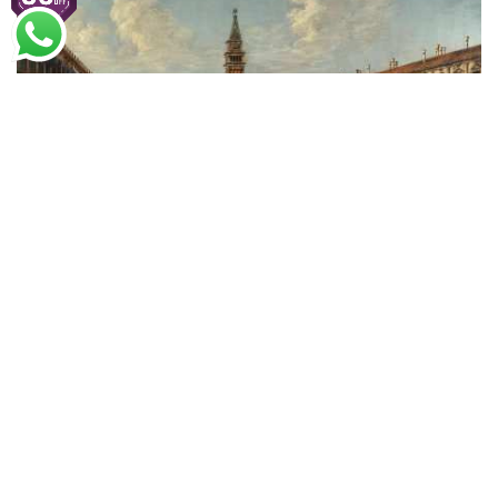
Canaletto
Praça São Marcos (1730)
A partir de
R$
84,99
R$
55,24
Encontre a Santhatela nos Marketplaces
Amazon
Americanas