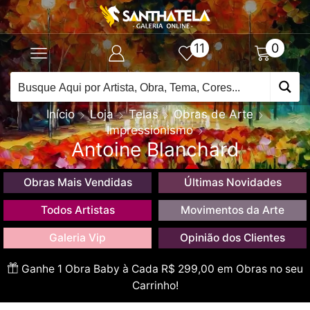
11
0
Início
Loja
Telas
Obras de Arte
Impressionismo
Antoine Blanchard
Obras Mais Vendidas
Últimas Novidades
Todos Artistas
Movimentos da Arte
Galeria Vip
Opinião dos Clientes
Ganhe 1 Obra Baby à Cada R$ 299,00 em Obras no seu
Carrinho!