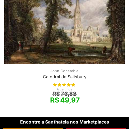
John Constable
Catedral de Salisbury
A partir de
R$
76,88
R$
49,97
Encontre a Santhatela nos Marketplaces