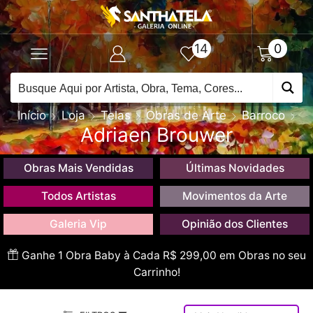
14
0
Início
Loja
Telas
Obras de Arte
Barroco
Adriaen Brouwer
Obras Mais Vendidas
Últimas Novidades
Todos Artistas
Movimentos da Arte
Galeria Vip
Opinião dos Clientes
Ganhe 1 Obra Baby à Cada R$ 299,00 em Obras no seu
Carrinho!