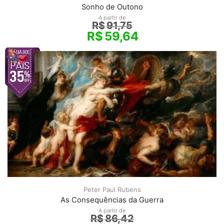
Sonho de Outono
A partir de
R$
91,75
R$
59,64
Peter Paul Rubens
As Consequências da Guerra
A partir de
R$
86,42