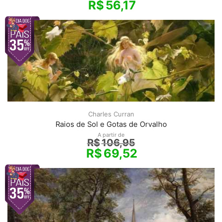
R$
56,17
Charles Curran
Raios de Sol e Gotas de Orvalho
A partir de
R$
106,95
R$
69,52