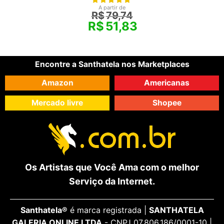
A partir de
R$
79,74
R$
51,83
Encontre a Santhatela nos Marketplaces
Amazon
Americanas
Mercado livre
Shopee
Os Artistas que Você Ama com o melhor
Serviço da Internet.
Santhatela®
é marca registrada |
SANTHATELA
GALERIA ONLINE LTDA
- CNPJ 07.806.186/0001-10 |