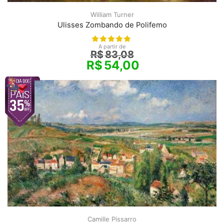
William Turner
Ulisses Zombando de Polifemo
A partir de
R$
83,08
R$
54,00
Camille Pissarro