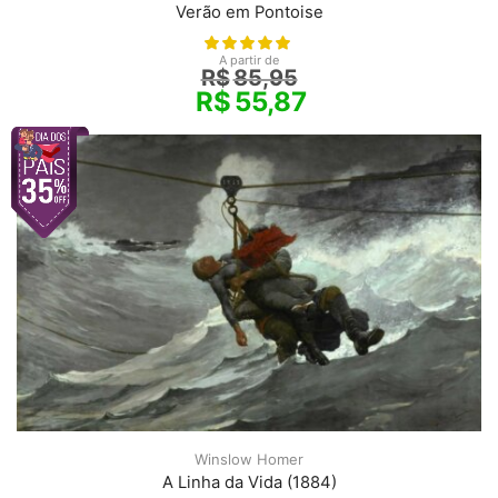
Verão em Pontoise
A partir de
R$
85,95
R$
55,87
Winslow Homer
A Linha da Vida (1884)