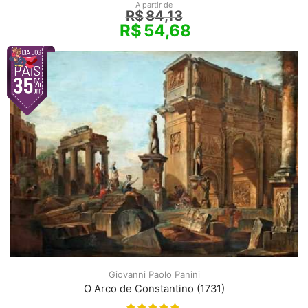
A partir de
R$
84,13
R$
54,68
Giovanni Paolo Panini
O Arco de Constantino (1731)