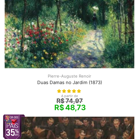
Pierre-Auguste Renoir
Duas Damas no Jardim (1873)
A partir de
R$
74,97
R$
48,73