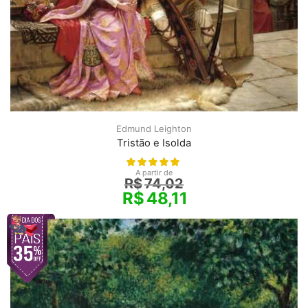
Edmund Leighton
Tristão e Isolda
A partir de
R$
74,02
R$
48,11