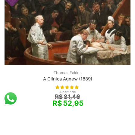
Thomas Eakins
A Clínica Agnew (1889)
A partir de
R$
81,46
R$
52,95