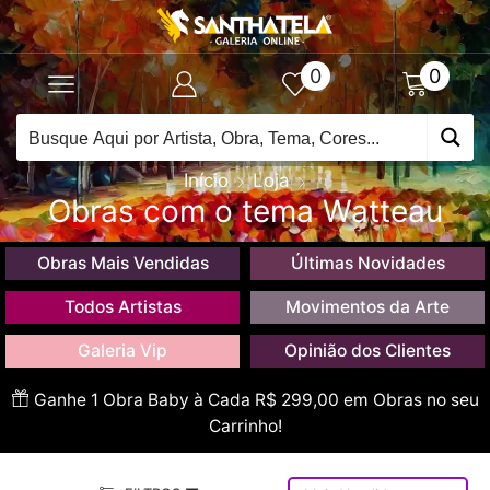
0
0
Início
Loja
Obras com o tema Watteau
Obras Mais Vendidas
Últimas Novidades
Todos Artistas
Movimentos da Arte
Galeria Vip
Opinião dos Clientes
Ganhe 1 Obra Baby à Cada R$ 299,00 em Obras no seu
Carrinho!