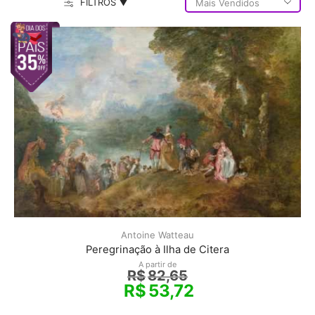
FILTROS ▼
Antoine Watteau
Peregrinação à Ilha de Citera
A partir de
R$
82,65
R$
53,72