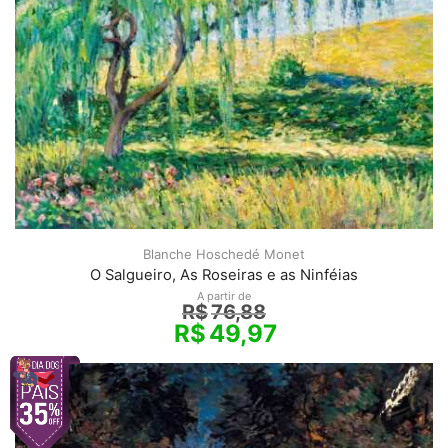
Blanche Hoschedé Monet
O Salgueiro, As Roseiras e as Ninféias
A partir de
R$
76,88
R$
49,97