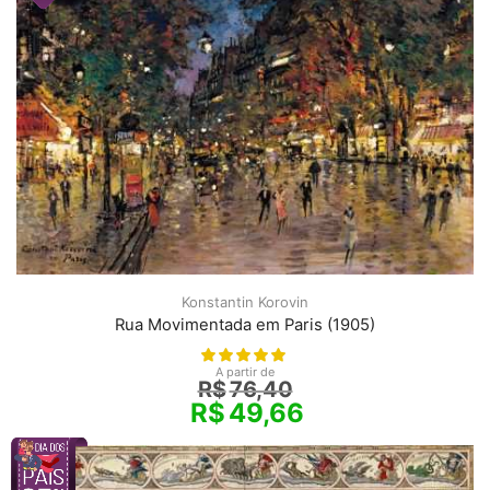
Konstantin Korovin
Rua Movimentada em Paris (1905)
A partir de
R$
76,40
R$
49,66