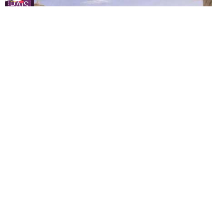
Thomas Cole
O Curso do Império – Auge
A partir de
R$
81,65
R$
53,07