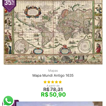
Mapas
Mapa Mundi Antigo 1635
A partir de
R$
78,31
R$
50,90