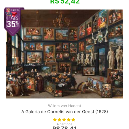
R$
52,42
Willem van Haecht
A Galeria de Cornelis van der Geest (1628)
A partir de
R$
78,41