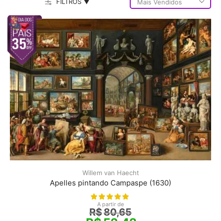
FILTROS ▼
Willem van Haecht
Apelles pintando Campaspe (1630)
A partir de
R$
80,65