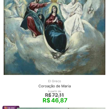
El Greco
Coroação de Maria
A partir de
R$
72,11
R$
46,87