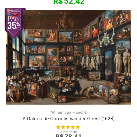
R$
52,42
Willem van Haecht
A Galeria de Cornelis van der Geest (1628)
A partir de
R$
78,41