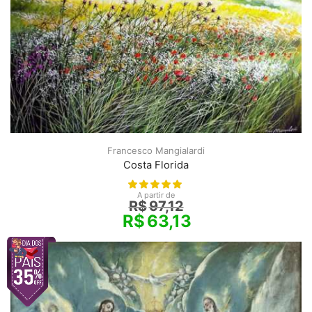
Francesco Mangialardi
Costa Florida
A partir de
R$
97,12
R$
63,13