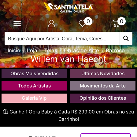
0
0
Início
Loja
Telas
Obras de Arte
Barroco
Willem van Haecht
Obras Mais Vendidas
Últimas Novidades
Todos Artistas
Movimentos da Arte
Galeria Vip
Opinião dos Clientes
Ganhe 1 Obra Baby à Cada R$ 299,00 em Obras no seu
Carrinho!