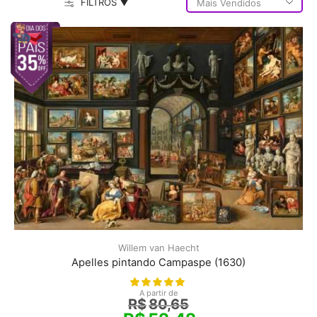
FILTROS ▼
Willem van Haecht
Apelles pintando Campaspe (1630)
A partir de
R$
80,65