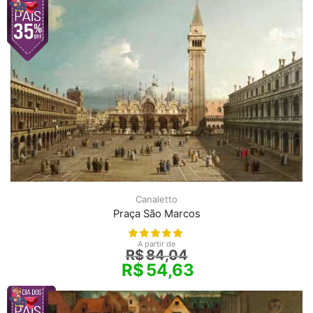
Canaletto
Praça São Marcos
A partir de
R$
84,04
R$
54,63