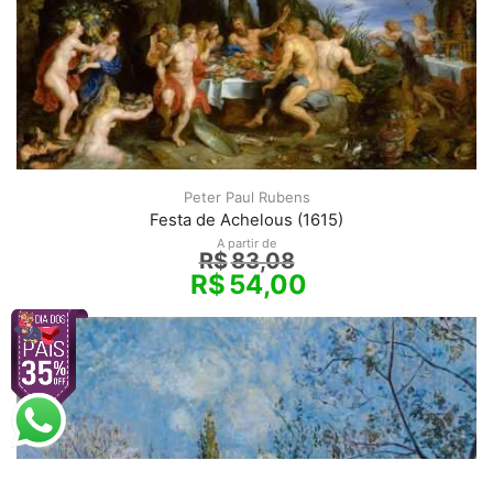
Peter Paul Rubens
Festa de Achelous (1615)
A partir de
R$
83,08
R$
54,00