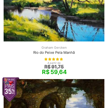
Graham Gercken
Rio do Peixe Pela Manhã
A partir de
R$
91,75
R$
59,64