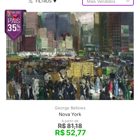
FILTROS ▼
George Bellows
Nova York
A partir de
R$
81,18
R$
52,77