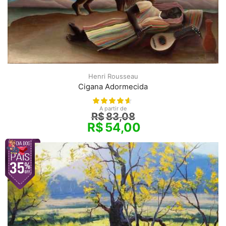
Henri Rousseau
Cigana Adormecida
A partir de
R$
83,08
R$
54,00