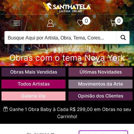
0
0
Início
Loja
Obras com o tema Nova York
Obras Mais Vendidas
Últimas Novidades
Todos Artistas
Movimentos da Arte
Galeria Vip
Opinião dos Clientes
Ganhe 1 Obra Baby à Cada R$ 299,00 em Obras no seu
Carrinho!