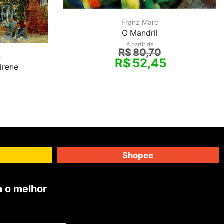
Franz Marc
O Mandril
A partir de
R$
80,70
h
R$
52,45
irene
Shopee
 o melhor