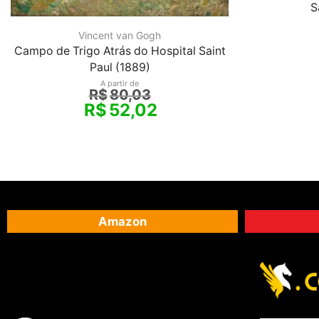
S
Vincent van Gogh
Campo de Trigo Atrás do Hospital Saint
Paul (1889)
A partir de
R$
80,03
R$
52,02
Amazon