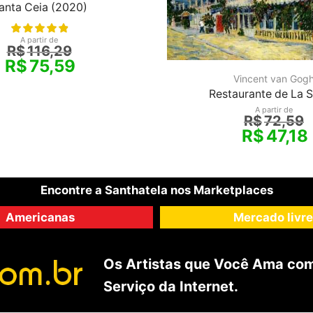
anta Ceia (2020)
A partir de
R$
116,29
R$
75,59
Vincent van Gog
Restaurante de La S
A partir de
R$
72,59
R$
47,18
Encontre a Santhatela nos Marketplaces
Americanas
Mercado livre
Os Artistas que Você Ama com
Serviço da Internet.