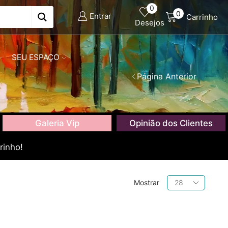
0
0
Entrar
Carrinho
Desejos
SEU ESPAÇO
Página Anterior
Galeria Vip
Opinião dos Clientes
rinho!
Produtos
Mostrar
por
página