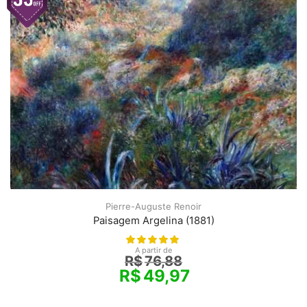
Pierre-Auguste Renoir
Paisagem Argelina (1881)
A partir de
R$
76,88
R$
49,97