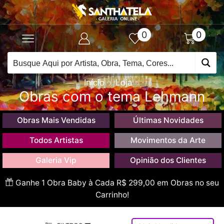
0
0
Início
Loja
Obras com o tema Lehmann
Obras Mais Vendidas
Últimas Novidades
Todos Artistas
Movimentos da Arte
Galeria Vip
Opinião dos Clientes
Ganhe 1 Obra Baby à Cada R$ 299,00 em Obras no seu
Carrinho!