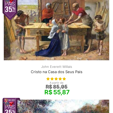
John Everett Millais
Cristo na Casa dos Seus Pais
A partir de
R$
85,95
R$
55,87