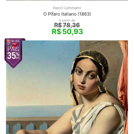
Henri Lehmann
O Pífaro Italiano (1863)
A partir de
R$
78,36
R$
50,93