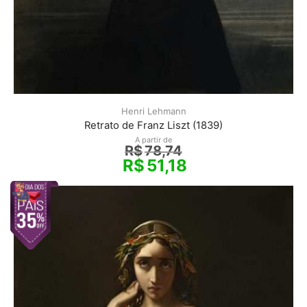
Henri Lehmann
Retrato de Franz Liszt (1839)
A partir de
R$
78,74
R$
51,18