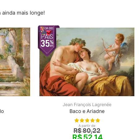
 ainda mais longe!
Jean François Lagrenée
Baco e Ariadne
lo
A partir de
R$
80,22
R$
52,14