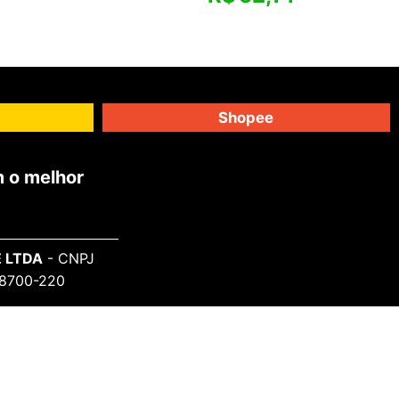
Shopee
 o melhor
 LTDA
- CNPJ
 98700-220
SAIBA MAIS