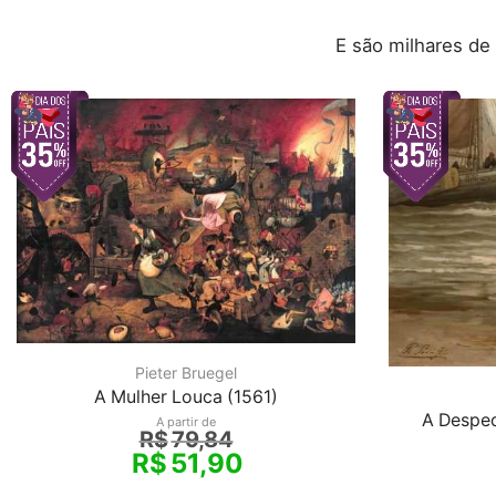
E são milhares de
Pieter Bruegel
A Mulher Louca (1561)
A Desped
A partir de
R$
79,84
R$
51,90