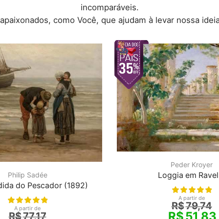
incomparáveis.
 apaixonados, como Você, que ajudam à levar nossa ideia
Peder Kroyer
Philip Sadée
Loggia em Ravel
ida do Pescador (1892)
A partir de
R$
79,74
A partir de
R$
51,83
R$
77,17