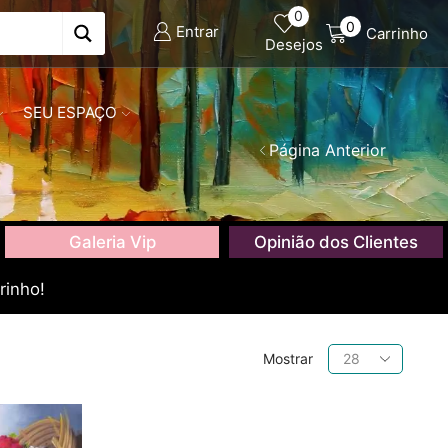
0
0
Entrar
Carrinho
Desejos
SEU ESPAÇO
Página Anterior
Galeria Vip
Opinião dos Clientes
rinho!
Produtos
Mostrar
por
página