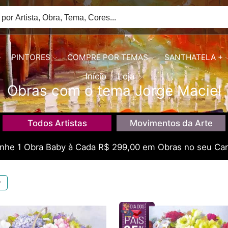
PINTORES
COMPRE POR TEMAS
SANTHATELA +
Início
Loja
Obras com o tema Jorge Maciel
Todos Artistas
Movimentos da Arte
he 1 Obra Baby à Cada R$ 299,00 em Obras no seu Car