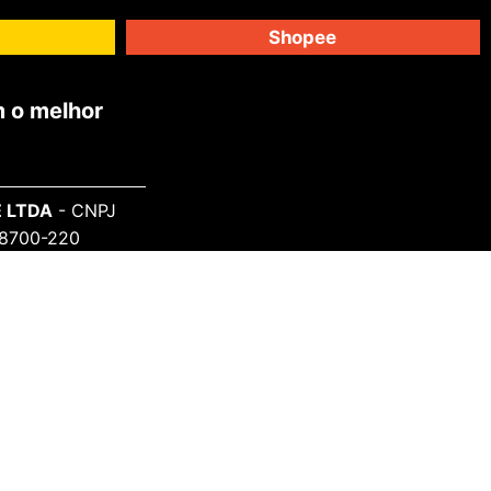
Shopee
 o melhor
 LTDA
- CNPJ
 98700-220
SAIBA MAIS
Sobre o Projeto
Informe-se
Todos Artistas