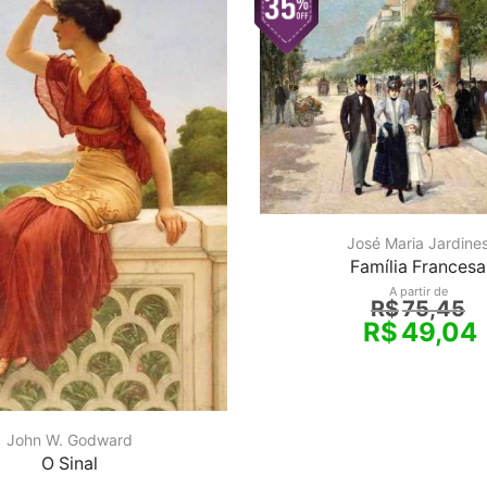
José Maria Jardine
Família Francesa
A partir de
R$
75,45
R$
49,04
John W. Godward
O Sinal