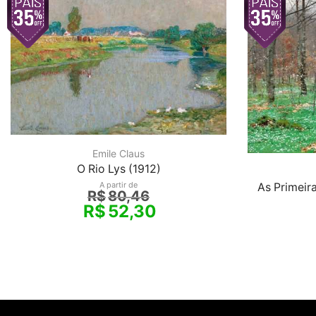
Emile Claus
O Rio Lys (1912)
A partir de
As Primeir
R$
80,46
R$
52,30