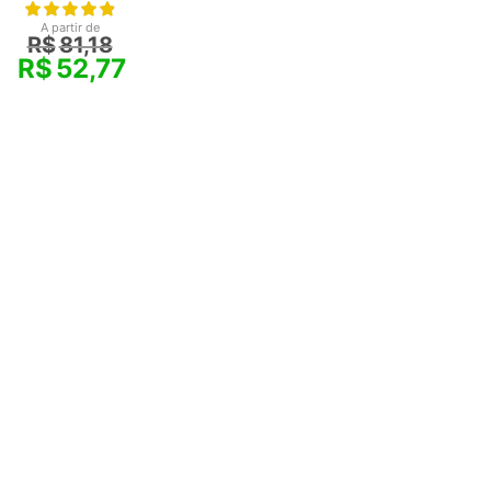
A partir de
R$
81,18
R$
52,77