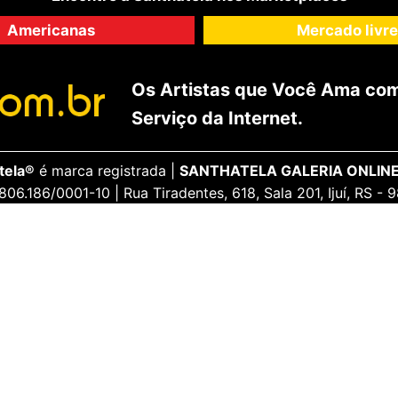
Americanas
Mercado livre
Os Artistas que Você Ama com
Serviço da Internet.
tela®
é marca registrada |
SANTHATELA GALERIA ONLINE
806.186/0001-10 | Rua Tiradentes, 618, Sala 201, Ijuí, RS -
ENCANTE-SE
ua Conta
Galeria Vip
idos
Opiniões Apaixonadas
thatela
Redes Sociais