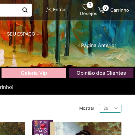
0
0
Entrar
Carrinho
Desejos
SEU ESPAÇO
Página Anterior
Galeria Vip
Opinião dos Clientes
rinho!
Produtos
Mostrar
por
página