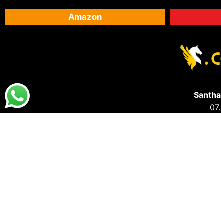
Amazon
Santha
07.
DESTAQUES
PRA VOCÊ
Destaques da Santhatela
Acesse s
Nossos Best Sellers
Seus Ped
Últimos Lançamentos
S.A.C San