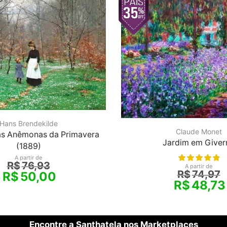
Hans Brendekilde
Claude Monet
as Anêmonas da Primavera
Jardim em Giver
(1889)
A partir de
R$
76,93
A partir de
R$
74,97
R$
50,00
R$
48,73
Encontre a Santhatela nos Marketplaces