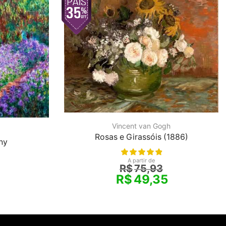
Vincent van Gogh
Rosas e Girassóis (1886)
ny
A partir de
R$
75,93
R$
49,35