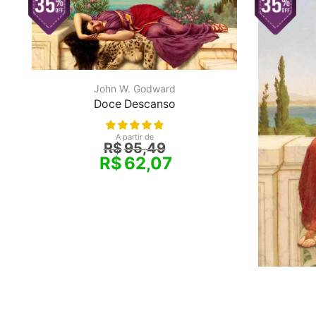
John W. Godward
Doce Descanso
A partir de
R$
95,49
R$
62,07