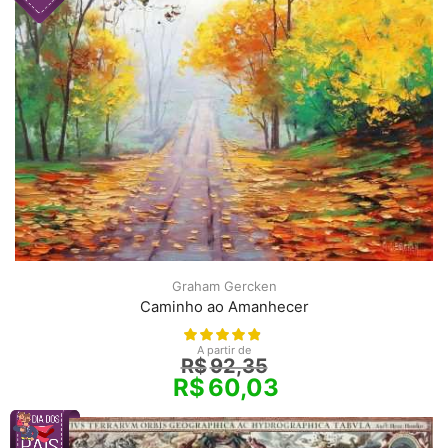
Graham Gercken
Caminho ao Amanhecer
A partir de
R$
92,35
R$
60,03