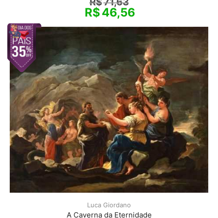
R$
71,63
R$
46,56
Luca Giordano
A Caverna da Eternidade