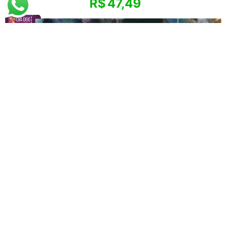
R$
47,49
Franz Marc
Cervo no Jardim Florido
A partir de
R$
79,98