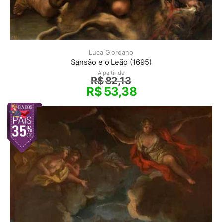
Luca Giordano
Sansão e o Leão (1695)
A partir de
R$
82,13
R$
53,38