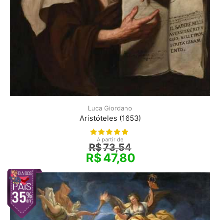
Luca Giordano
Aristóteles (1653)
A partir de
R$
73,54
R$
47,80