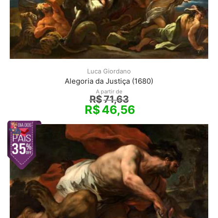
Luca Giordano
Alegoria da Justiça (1680)
A partir de
R$
71,63
R$
46,56