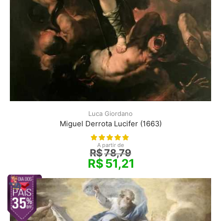
Luca Giordano
Miguel Derrota Lucifer (1663)
A partir de
R$
78,79
R$
51,21