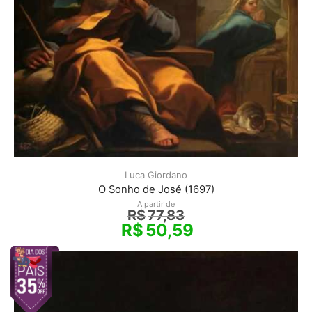
Luca Giordano
O Sonho de José (1697)
A partir de
R$
77,83
R$
50,59