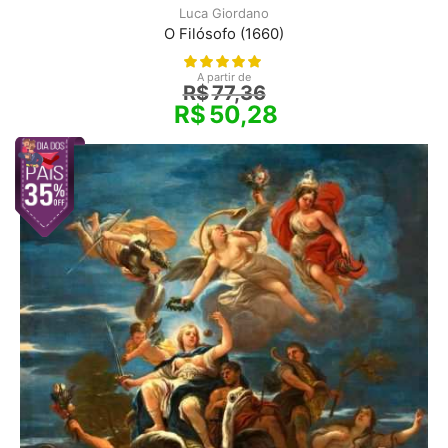
Luca Giordano
O Filósofo (1660)
A partir de
R$
77,36
R$
50,28