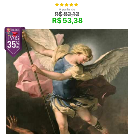
A partir de
R$
82,13
R$
53,38