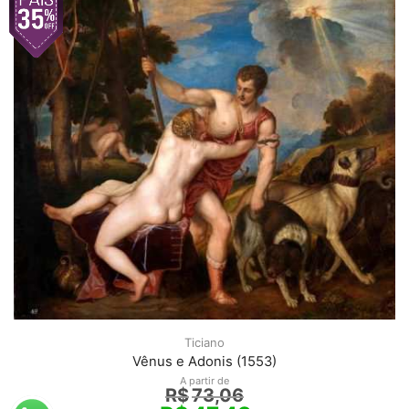
Ticiano
Vênus e Adonis (1553)
A partir de
R$
73,06