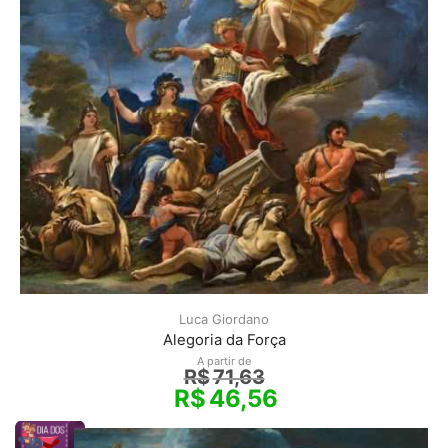
Luca Giordano
Alegoria da Força
A partir de
R$
71,63
R$
46,56