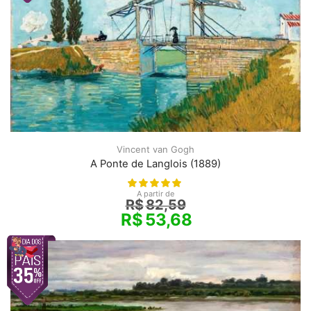
Vincent van Gogh
A Ponte de Langlois (1889)
A partir de
R$
82,59
R$
53,68