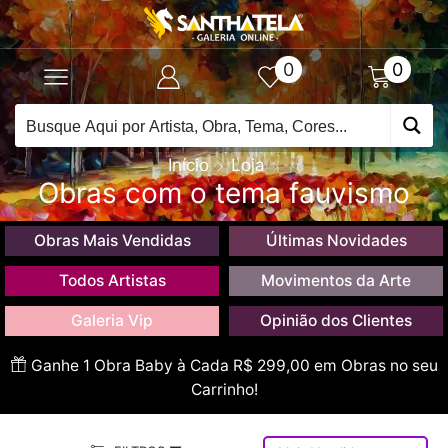
0
0
Início
Loja
Obras com o tema fauvismo
Obras Mais Vendidas
Últimas Novidades
Todos Artistas
Movimentos da Arte
Galeria Vip
Opinião dos Clientes
Ganhe 1 Obra Baby à Cada R$ 299,00 em Obras no seu
Carrinho!