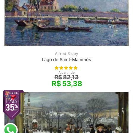
Alfred Sisley
Lago de Saint-Mammès
A partir de
R$
82,13
R$
53,38