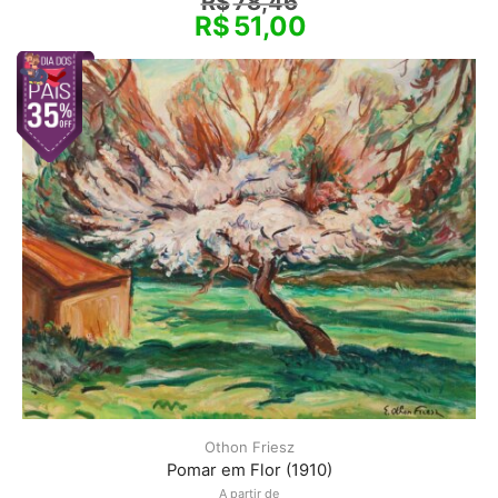
R$
78,46
R$
51,00
Othon Friesz
Pomar em Flor (1910)
A partir de