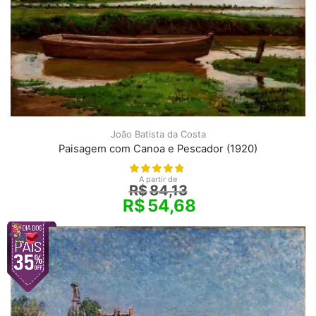
João Batista da Costa
Paisagem com Canoa e Pescador (1920)
A partir de
R$
84,13
R$
54,68