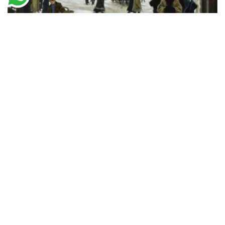
Paul Gustav Fischer
Dia de Inverno
A partir de
R$
83,56
R$
54,31
Encontre a Santhatela nos Marketplaces
Amazon
Americanas
Mercado livre
Shopee