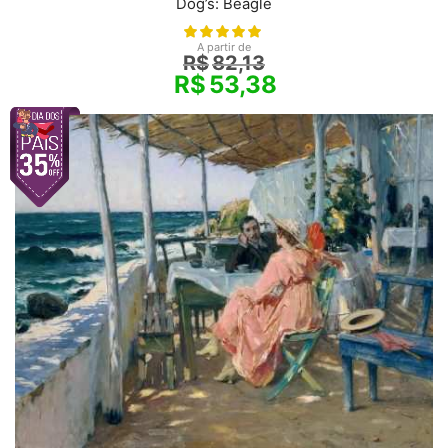
Dog’s: Beagle
A partir de
R$
82,13
R$
53,38