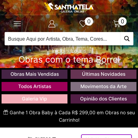
0
0
Início
Loja
Obras com o tema Borrel
Obras Mais Vendidas
Últimas Novidades
Todos Artistas
Movimentos da Arte
Galeria Vip
Opinião dos Clientes
Ganhe 1 Obra Baby à Cada R$ 299,00 em Obras no seu
Carrinho!