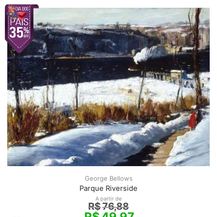
George Bellows
Parque Riverside
A partir de
R$
76,88
R$
49,97