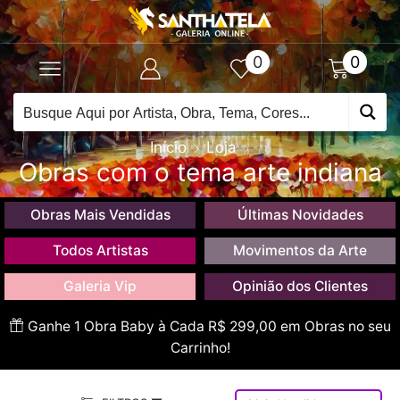
0
0
Início
Loja
Obras com o tema arte indiana
Obras Mais Vendidas
Últimas Novidades
Todos Artistas
Movimentos da Arte
Galeria Vip
Opinião dos Clientes
Ganhe 1 Obra Baby à Cada R$ 299,00 em Obras no seu
Carrinho!