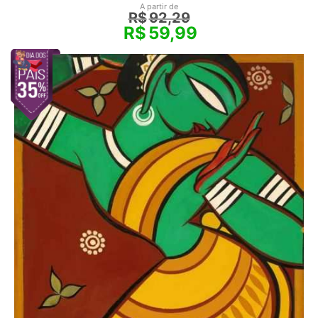
A partir de
R$
92,29
R$
59,99