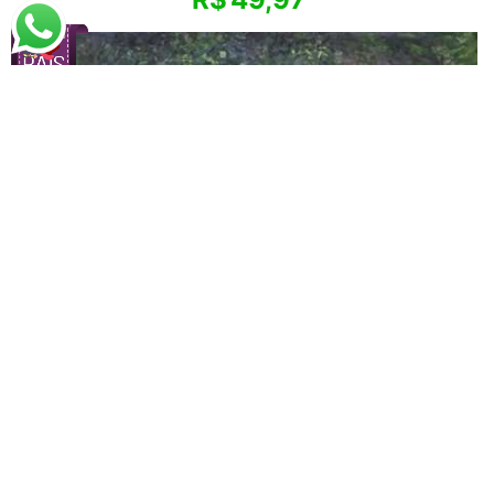
Claude Monet
Na Noruega (1887)
A partir de
R$
78,79
R$
51,21