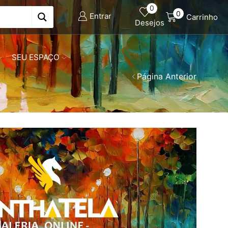
0
0
Entrar
Carrinho
Desejos
SEU ESPAÇO
Página Anterior