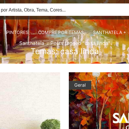
PINTORES
COMPRE POR TEMAS
SANTHATELA +
Santhatela
Posts tagged "casa linda"
Temas: casa linda
Geral