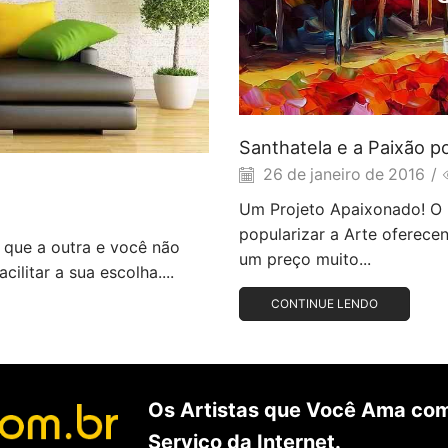
Santhatela e a Paixão p
26 de janeiro de 2016
/
Um Projeto Apaixonado! O p
popularizar a Arte oferece
 que a outra e você não
um preço muito...
ilitar a sua escolha....
CONTINUE LENDO
Os Artistas que Você Ama com
Serviço da Internet.