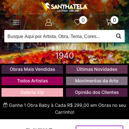
0
0
Início
Loja
1940
Obras Mais Vendidas
Últimas Novidades
Todos Artistas
Movimentos da Arte
Galeria Vip
Opinião dos Clientes
Ganhe 1 Obra Baby à Cada R$ 299,00 em Obras no seu
Carrinho!