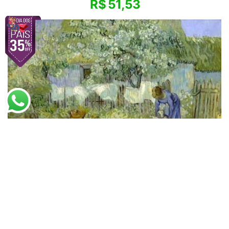
R$
51,53
Vincent van Gogh
Primeiros Passos