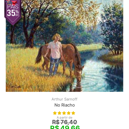
Arthur Sarnoff
No Riacho
A partir de
R$
76,40
R$
49,66