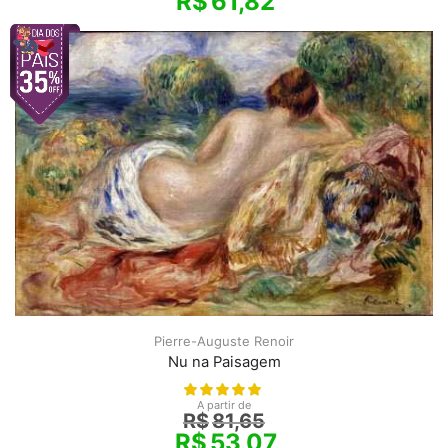
R$
61,82
Pierre-Auguste Renoir
Nu na Paisagem
A partir de
R$
81,65
R$
53,07