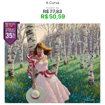
A Curva
A partir de
R$
77,83
R$
50,59