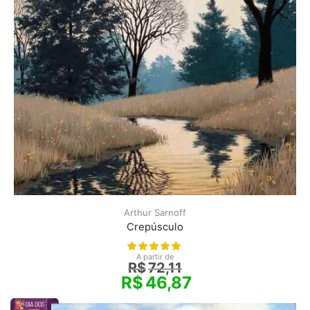
Arthur Sarnoff
Crepúsculo
A partir de
R$
72,11
R$
46,87