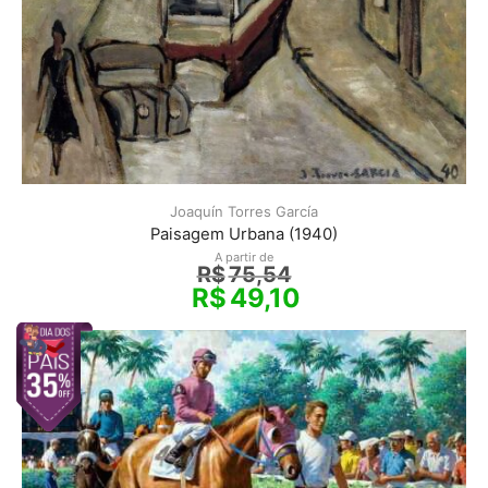
Joaquín Torres García
Paisagem Urbana (1940)
A partir de
R$
75,54
R$
49,10