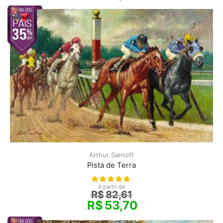
Arthur Sarnoff
Pista de Terra
A partir de
R$
82,61
R$
53,70