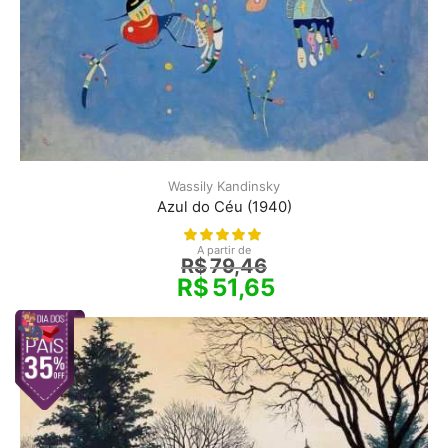
Wassily Kandinsky
Azul do Céu (1940)
A partir de
R$
79,46
R$
51,65