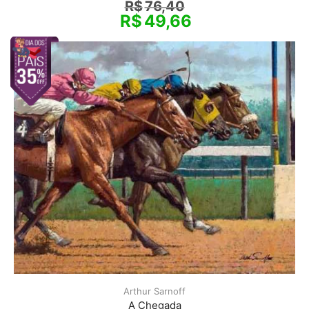
R$
76,40
R$
49,66
Arthur Sarnoff
A Chegada