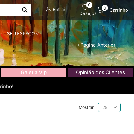
0
0
Entrar
Carrinho
Desejos
SEU ESPAÇO
Página Anterior
Galeria Vip
Opinião dos Clientes
rinho!
Produtos
Mostrar
por
página