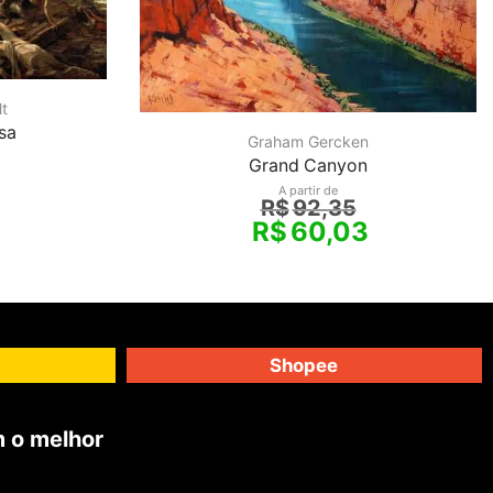
t
sa
Graham Gercken
Grand Canyon
A partir de
R$
92,35
R$
60,03
Shopee
 o melhor