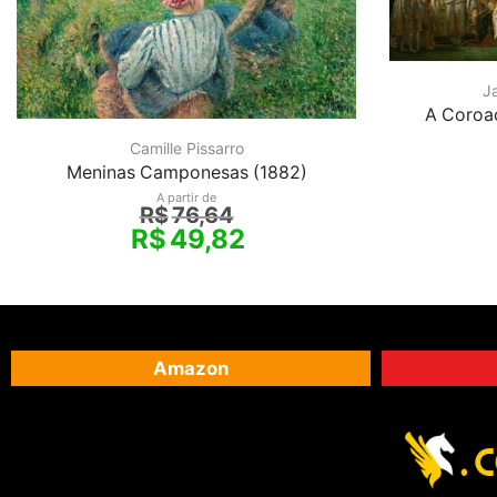
J
A Coroa
Camille Pissarro
Meninas Camponesas (1882)
A partir de
R$
76,64
R$
49,82
Amazon