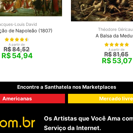
acques-Louis David
Théodore Géricaul
ção de Napoleão (1807)
A Balsa da Medu
A partir de
R$
84,52
A partir de
R$
81,65
R$
54,94
R$
53,07
Encontre a Santhatela nos Marketplaces
Americanas
Mercado livre
Os Artistas que Você Ama com
Serviço da Internet.