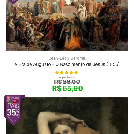
Jean-Léon Gérôme
A Era de Augusto – O Nascimento de Jesus (1855)
A partir de
R$
86,00
R$
55,90