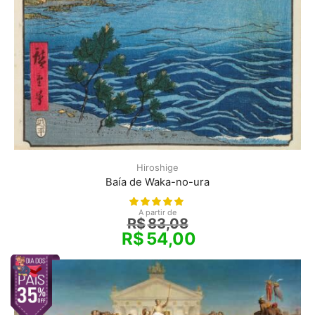
Hiroshige
Baía de Waka-no-ura
A partir de
R$
83,08
R$
54,00