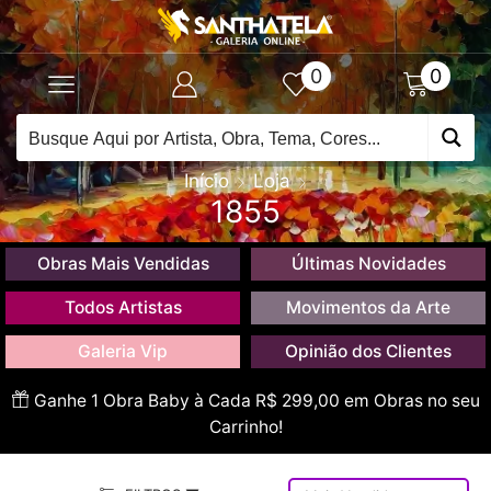
0
0
Início
Loja
1855
Obras Mais Vendidas
Últimas Novidades
Todos Artistas
Movimentos da Arte
Galeria Vip
Opinião dos Clientes
Ganhe 1 Obra Baby à Cada R$ 299,00 em Obras no seu
Carrinho!