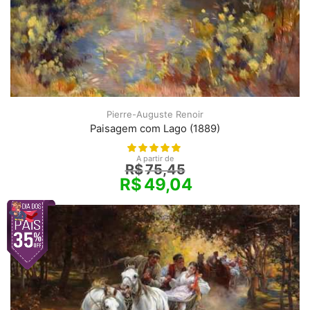
Pierre-Auguste Renoir
Paisagem com Lago (1889)
A partir de
R$
75,45
R$
49,04