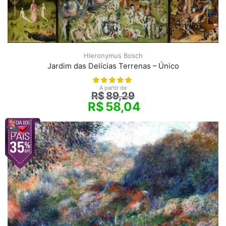
Hieronymus Bosch
Jardim das Delícias Terrenas – Único
A partir de
R$
89,29
R$
58,04