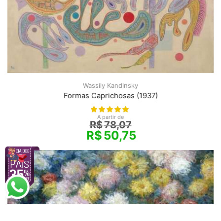
Wassily Kandinsky
Formas Caprichosas (1937)
A partir de
R$
78,07
R$
50,75