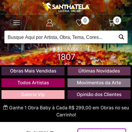
0
0
Início
Loja
1807
Obras Mais Vendidas
Últimas Novidades
Todos Artistas
Movimentos da Arte
Galeria Vip
Opinião dos Clientes
Ganhe 1 Obra Baby à Cada R$ 299,00 em Obras no seu
Carrinho!