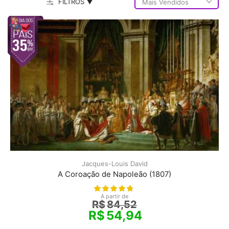
FILTROS ▼
Jacques-Louis David
A Coroação de Napoleão (1807)
A partir de
R$
84,52
R$
54,94