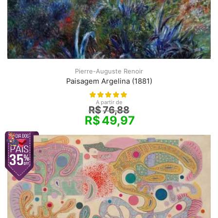
Pierre-Auguste Renoir
Paisagem Argelina (1881)
A partir de
R$
76,88
R$
49,97