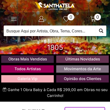
0
0
Início
Loja
1805
Obras Mais Vendidas
Últimas Novidades
Todos Artistas
Movimentos da Arte
Galeria Vip
Opinião dos Clientes
Ganhe 1 Obra Baby à Cada R$ 299,00 em Obras no seu
Carrinho!