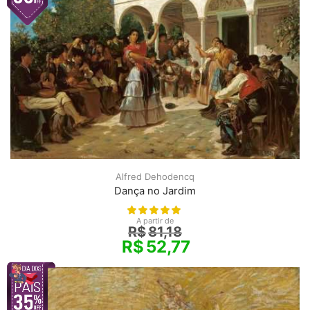
Alfred Dehodencq
Dança no Jardim
A partir de
R$
81,18
R$
52,77