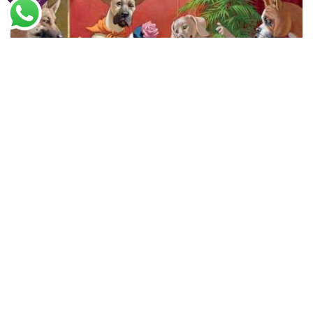
Arthur Sarnoff
Dog’s: Dados
A partir de
R$
78,31
R$
50,90
Encontre a Santhatela nos Marketplaces