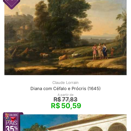
Claude Lorrain
Diana com Céfalo e Prócris (1645)
A partir de
R$
77,83
R$
50,59