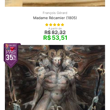
François Gérard
Madame Récamier (1805)
A partir de
R$
82,32
R$
53,51