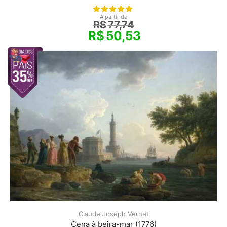
A partir de
R$
77,74
R$
50,53
Claude Joseph Vernet
Cena à beira-mar (1776)