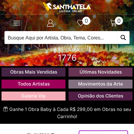
0
0
Início
Loja
1776
Obras Mais Vendidas
Últimas Novidades
Todos Artistas
Movimentos da Arte
Galeria Vip
Opinião dos Clientes
Ganhe 1 Obra Baby à Cada R$ 299,00 em Obras no seu
Carrinho!