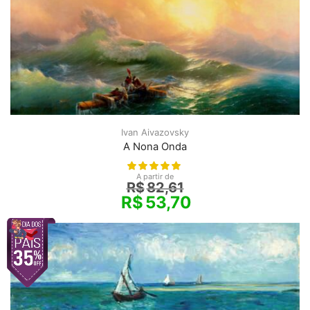
Ivan Aivazovsky
A Nona Onda
A partir de
R$
82,61
R$
53,70