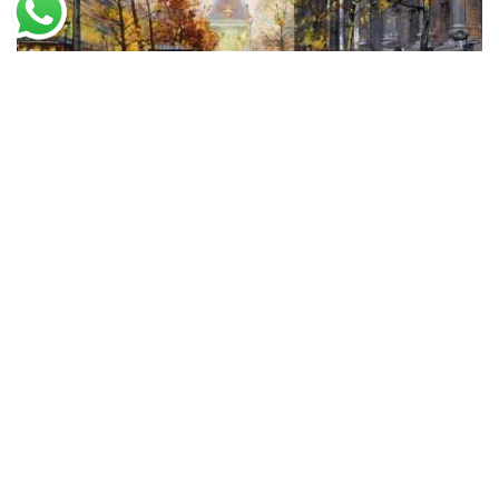
Eugène Galien
Mercado de Flores, Madelaine
A partir de
R$
84,04
R$
54,63
Encontre a Santhatela nos Marketplaces
Amazon
Americanas