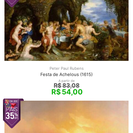
Peter Paul Rubens
Festa de Achelous (1615)
A partir de
R$
83,08
R$
54,00