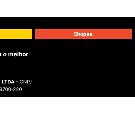
Shopee
 o melhor
 LTDA
- CNPJ
 98700-220
SAIBA MAIS
Sobre o Projeto