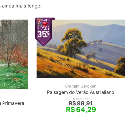
 ainda mais longe!
Graham Gercken
Paisagem do Verão Australiano
e
A partir de
R$
98,91
a Primavera
R$
64,29