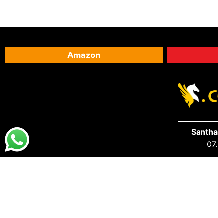
Amazon
Santha
07.
DESTAQUES
PRA VOCÊ
Destaques da Santhatela
Acesse s