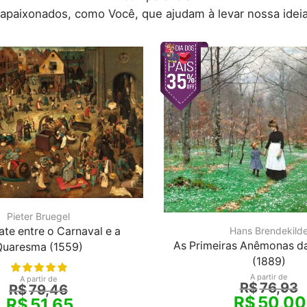
 apaixonados, como Você, que ajudam à levar nossa ideia
Pieter Bruegel
e entre o Carnaval e a
Hans Brendekild
As Primeiras Anêmonas d
Quaresma (1559)
(1889)
A partir de
A partir de
R$
76,93
R$
79,46
R$
50,00
R$
51,65