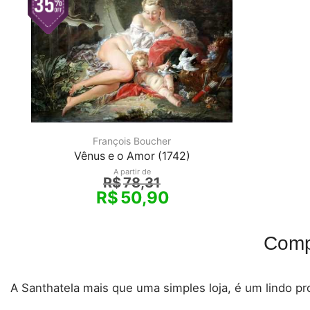
François Boucher
Vênus e o Amor (1742)
A partir de
R$
78,31
R$
50,90
Comp
A Santhatela mais que uma simples loja, é um lindo pro