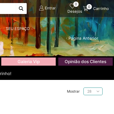
0
0
Entrar
Carrinho
Desejos
SEU ESPAÇO
Página Anterior
Galeria Vip
Opinião dos Clientes
rinho!
Produtos
Mostrar
por
página