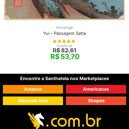
Hiroshige
Yui – Passagem Satta
A partir de
R$
82,61
R$
53,70
Encontre a Santhatela nos Marketplaces
Amazon
Americanas
Mercado livre
Shopee