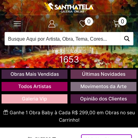
0
0
Início
Loja
1653
Obras Mais Vendidas
Últimas Novidades
Todos Artistas
Movimentos da Arte
Galeria Vip
Opinião dos Clientes
Ganhe 1 Obra Baby à Cada R$ 299,00 em Obras no seu
Carrinho!