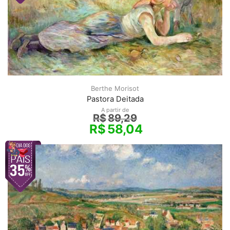
Berthe Morisot
Pastora Deitada
A partir de
R$
89,29
R$
58,04