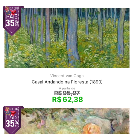
Vincent van Gogh
Casal Andando na Floresta (1890)
A partir de
R$
95,97
R$
62,38