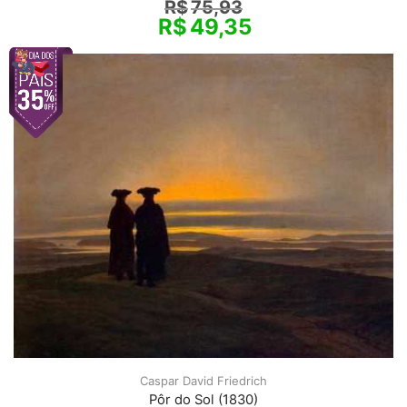
R$
75,93
R$
49,35
Caspar David Friedrich
Pôr do Sol (1830)