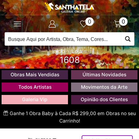
0
0
Início
Loja
1608
Obras Mais Vendidas
Últimas Novidades
Todos Artistas
Movimentos da Arte
Galeria Vip
Opinião dos Clientes
Ganhe 1 Obra Baby à Cada R$ 299,00 em Obras no seu
Carrinho!