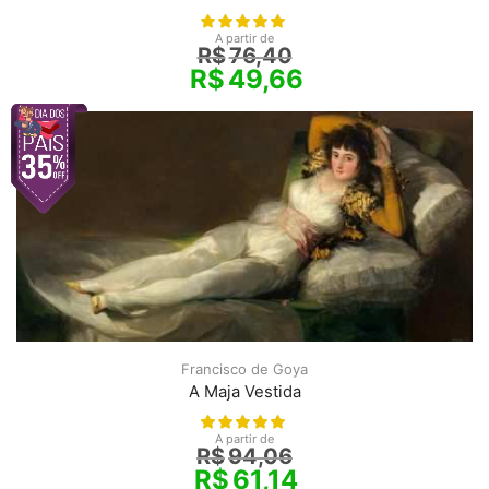
A partir de
R$
76,40
R$
49,66
Francisco de Goya
A Maja Vestida
A partir de
R$
94,06
R$
61,14