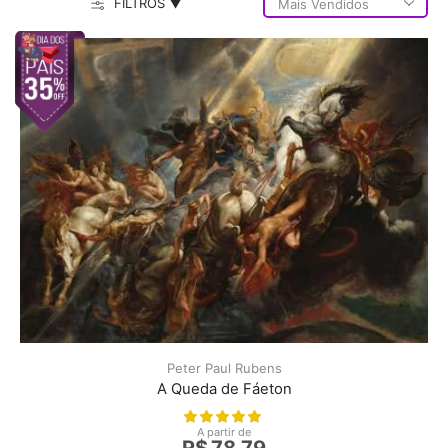
FILTROS ▼
Peter Paul Rubens
A Queda de Fáeton
A partir de
R$
78,79