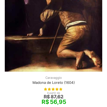
Caravaggio
Madona de Loreto (1604)
A partir de
R$
87,62
R$
56,95