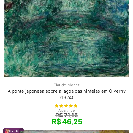
Claude Monet
A ponte japonesa sobre a lagoa das ninfeias em Giverny
(1924)
A partir de
R$
71,15
R$
46,25