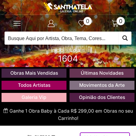
0
0
Início
Loja
1604
Obras Mais Vendidas
Últimas Novidades
Todos Artistas
Movimentos da Arte
Galeria Vip
Opinião dos Clientes
Ganhe 1 Obra Baby à Cada R$ 299,00 em Obras no seu
Carrinho!