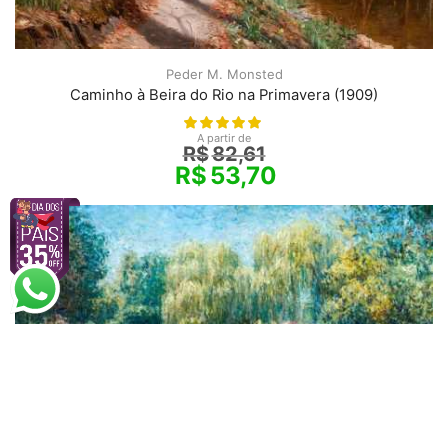
Peder M. Monsted
Caminho à Beira do Rio na Primavera (1909)
A partir de
R$
82,61
R$
53,70