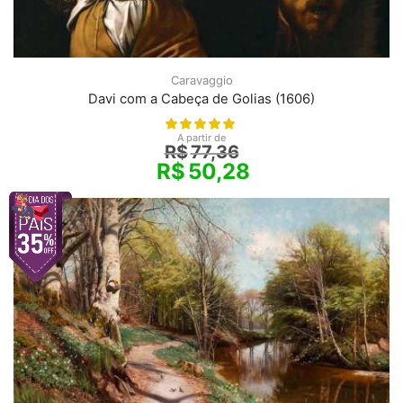
Caravaggio
Davi com a Cabeça de Golias (1606)
A partir de
R$
77,36
R$
50,28