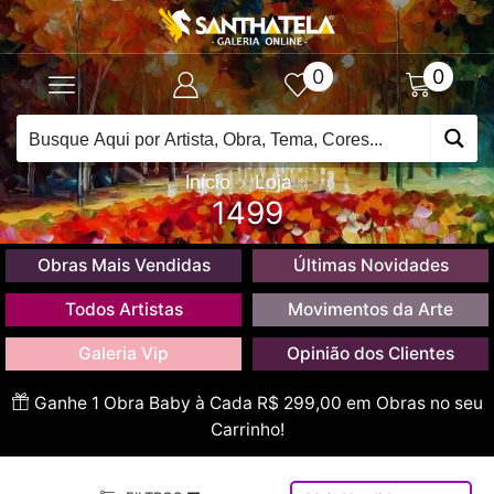
0
0
Início
Loja
1499
Obras Mais Vendidas
Últimas Novidades
Todos Artistas
Movimentos da Arte
Galeria Vip
Opinião dos Clientes
Ganhe 1 Obra Baby à Cada R$ 299,00 em Obras no seu
Carrinho!