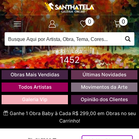
0
0
Início
Loja
1452
Obras Mais Vendidas
Últimas Novidades
Todos Artistas
Movimentos da Arte
Galeria Vip
Opinião dos Clientes
Ganhe 1 Obra Baby à Cada R$ 299,00 em Obras no seu
Carrinho!