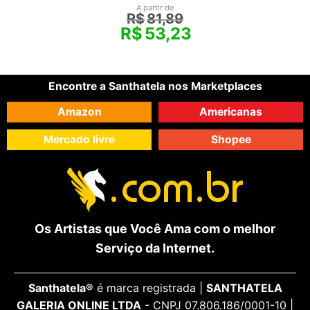
A partir de
R$
81,89
R$
53,23
Encontre a Santhatela nos Marketplaces
Amazon
Americanas
Mercado livre
Shopee
Os Artistas que Você Ama com o melhor
Serviço da Internet.
Santhatela®
é marca registrada |
SANTHATELA
GALERIA ONLINE LTDA
- CNPJ 07.806.186/0001-10 |