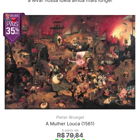
à levar nossa ideia ainda mais longe!
Pieter Bruegel
A Mulher Louca (1561)
A partir de
R$
79,84