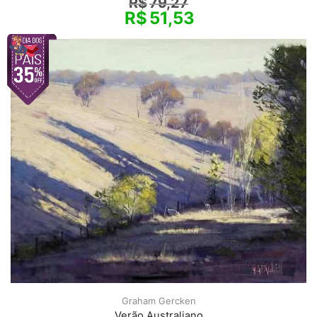
R$
79,27
R$
51,53
Graham Gercken
Verão Australiano