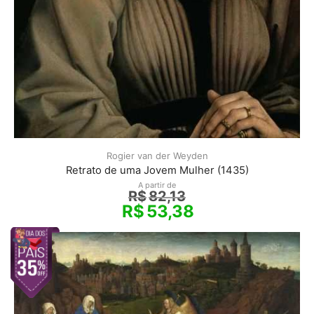
Rogier van der Weyden
Retrato de uma Jovem Mulher (1435)
A partir de
R$
82,13
R$
53,38