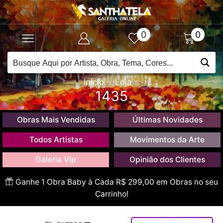
0
0
Início
Loja
1435
Obras Mais Vendidas
Últimas Novidades
Todos Artistas
Movimentos da Arte
Galeria Vip
Opinião dos Clientes
Ganhe 1 Obra Baby à Cada R$ 299,00 em Obras no seu
Carrinho!