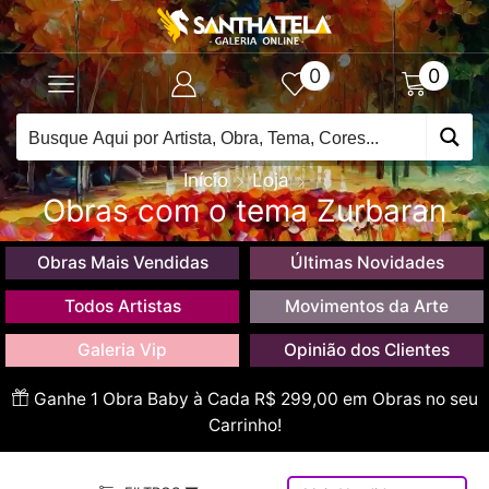
0
0
Início
Loja
Obras com o tema Zurbaran
Obras Mais Vendidas
Últimas Novidades
Todos Artistas
Movimentos da Arte
Galeria Vip
Opinião dos Clientes
Ganhe 1 Obra Baby à Cada R$ 299,00 em Obras no seu
Carrinho!