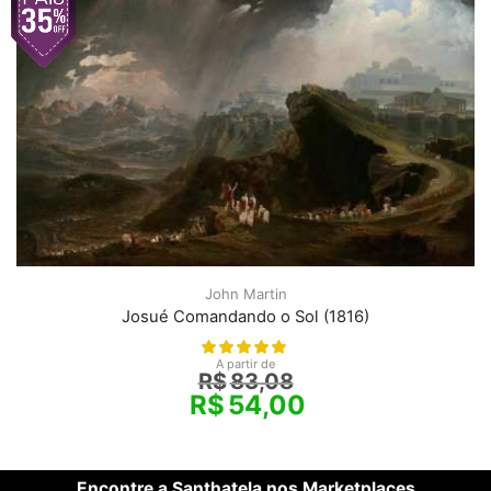
John Martin
Josué Comandando o Sol (1816)
A partir de
R$
83,08
R$
54,00
Encontre a Santhatela nos Marketplaces