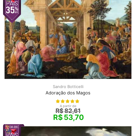
Sandro Botticelli
Adoração dos Magos
A partir de
R$
82,61
R$
53,70