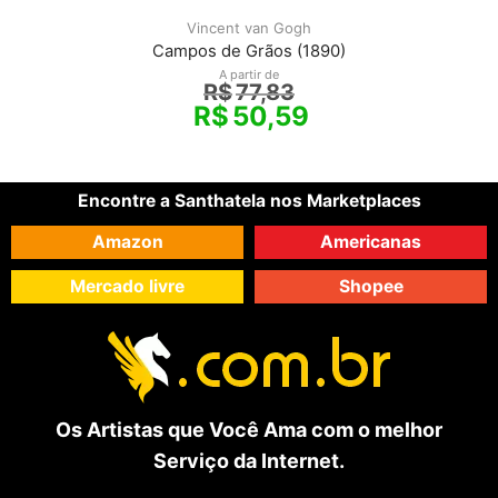
Vincent van Gogh
Campos de Grãos (1890)
A partir de
R$
77,83
R$
50,59
Encontre a Santhatela nos Marketplaces
Amazon
Americanas
Mercado livre
Shopee
Os Artistas que Você Ama com o melhor
Serviço da Internet.