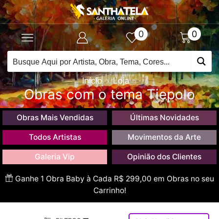
0
0
Início
Loja
Obras com o tema Tiepolo
Obras Mais Vendidas
Últimas Novidades
Todos Artistas
Movimentos da Arte
Galeria Vip
Opinião dos Clientes
Ganhe 1 Obra Baby à Cada R$ 299,00 em Obras no seu
Carrinho!