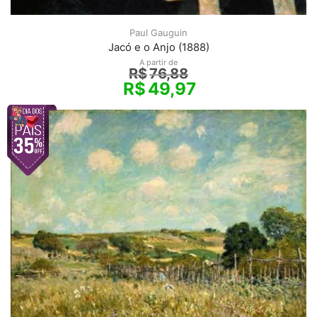
Paul Gauguin
Jacó e o Anjo (1888)
A partir de
R$
76,88
R$
49,97