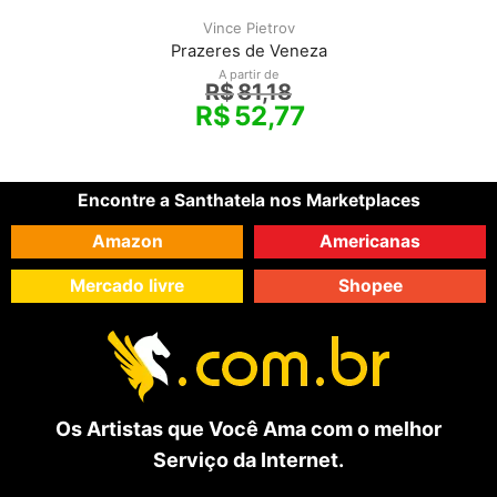
Vince Pietrov
Prazeres de Veneza
A partir de
R$
81,18
R$
52,77
Encontre a Santhatela nos Marketplaces
Amazon
Americanas
Mercado livre
Shopee
Os Artistas que Você Ama com o melhor
Serviço da Internet.