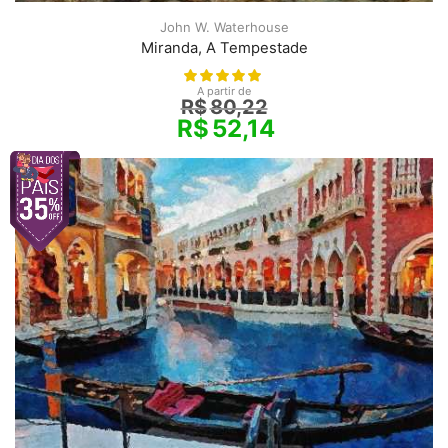
John W. Waterhouse
Miranda, A Tempestade
A partir de
R$
80,22
R$
52,14