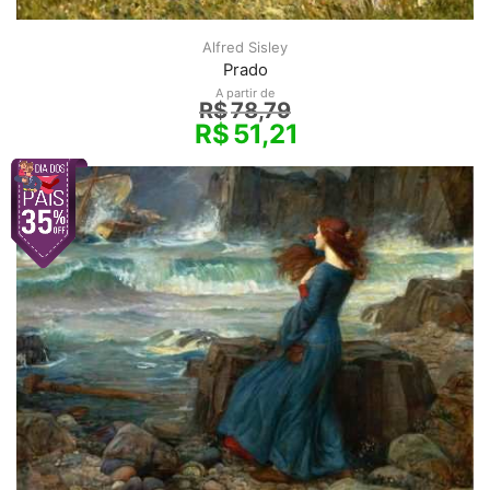
Alfred Sisley
Prado
A partir de
R$
78,79
R$
51,21