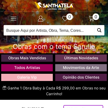
0
0
Início
Loja
Obras com o tema Sarullo
Obras Mais Vendidas
Últimas Novidades
Todos Artistas
Movimentos da Arte
Galeria Vip
Opinião dos Clientes
Ganhe 1 Obra Baby à Cada R$ 299,00 em Obras no seu
Carrinho!