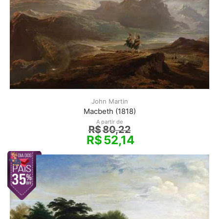
John Martin
Macbeth (1818)
A partir de
R$
80,22
R$
52,14