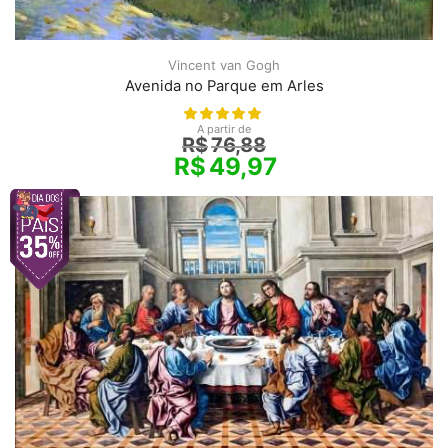
Vincent van Gogh
Avenida no Parque em Arles
A partir de
R$
76,88
R$
49,97