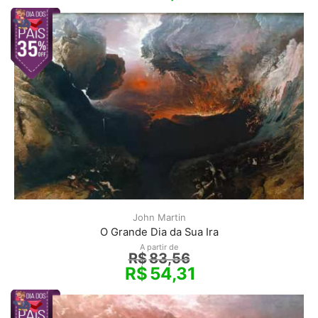
John Martin
O Grande Dia da Sua Ira
A partir de
R$
83,56
R$
54,31