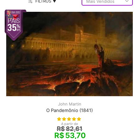
FILTROS ▼
John Martin
O Pandemônio (1841)
A partir de
R$
82,61
R$
53,70