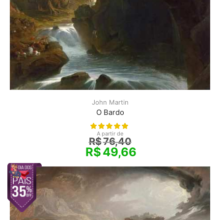
John Martin
O Bardo
A partir de
R$
76,40
R$
49,66