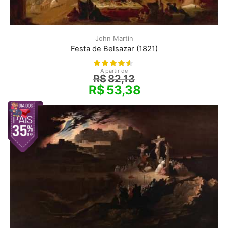
John Martin
Festa de Belsazar (1821)
A partir de
R$
82,13
R$
53,38