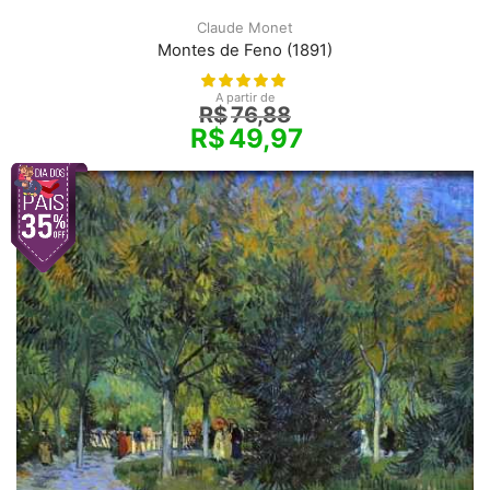
Claude Monet
Montes de Feno (1891)
A partir de
R$
76,88
R$
49,97