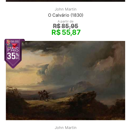
John Martin
O Calvário (1830)
A partir de
R$
85,95
R$
55,87
John Martin