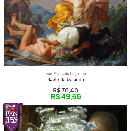
Jean François Lagrenée
Rapto de Dejanira
A partir de
R$
76,40
R$
49,66