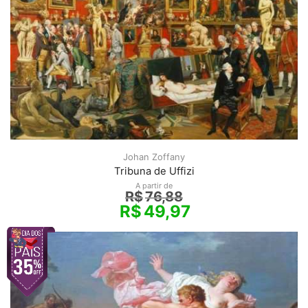
Johan Zoffany
Tribuna de Uffizi
A partir de
R$
76,88
R$
49,97