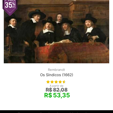
Rembrandt
Os Síndicos (1662)
A partir de
R$
82,08
R$
53,35