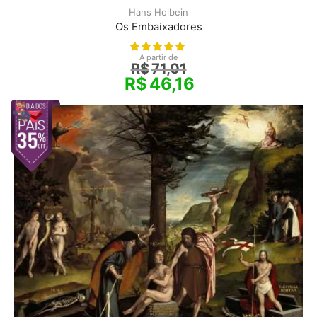
Hans Holbein
Os Embaixadores
A partir de
R$
71,01
R$
46,16