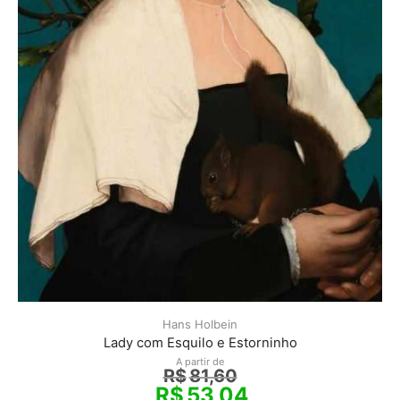
Hans Holbein
Lady com Esquilo e Estorninho
A partir de
R$
81,60
R$
53,04