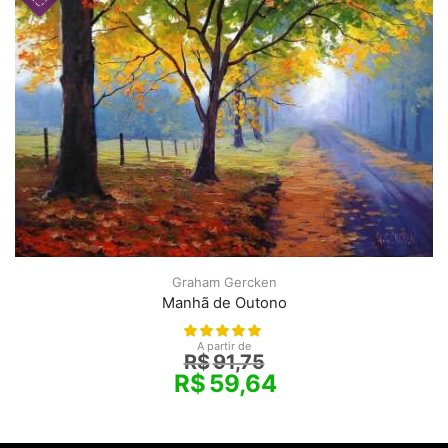
Graham Gercken
Manhã de Outono
A partir de
R$
91,75
R$
59,64