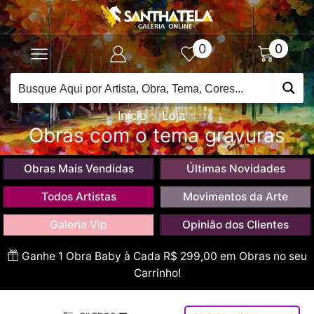
0
0
Início
Loja
Obras com o tema gravuras
Obras Mais Vendidas
Últimas Novidades
Todos Artistas
Movimentos da Arte
Galeria Vip
Opinião dos Clientes
Ganhe 1 Obra Baby à Cada R$ 299,00 em Obras no seu
Carrinho!