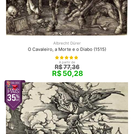
Albrecht Dürer
O Cavaleiro, a Morte e o Diabo (1515)
A partir de
R$
77,36
R$
50,28