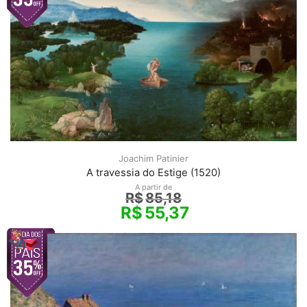
Joachim Patinier
A travessia do Estige (1520)
A partir de
R$
85,18
R$
55,37