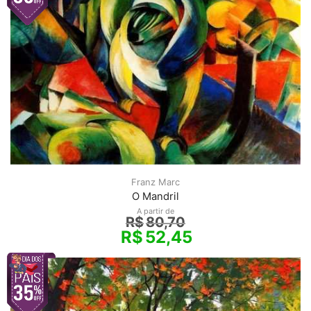
Franz Marc
O Mandril
A partir de
R$
80,70
R$
52,45