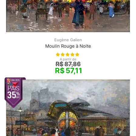
Eugène Galien
Moulin Rouge à Noite
A partir de
R$
87,86
R$
57,11