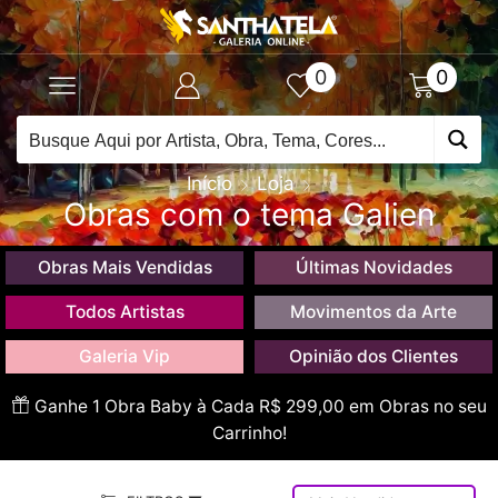
0
0
Início
Loja
Obras com o tema Galien
Obras Mais Vendidas
Últimas Novidades
Todos Artistas
Movimentos da Arte
Galeria Vip
Opinião dos Clientes
Ganhe 1 Obra Baby à Cada R$ 299,00 em Obras no seu
Carrinho!