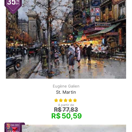
Eugène Galien
St. Martin
A partir de
R$
77,83
R$
50,59