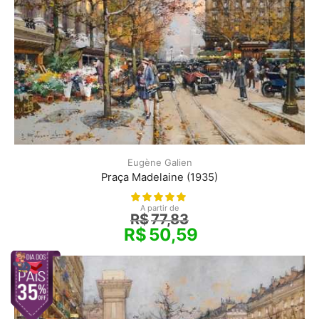
Eugène Galien
Praça Madelaine (1935)
A partir de
R$
77,83
R$
50,59