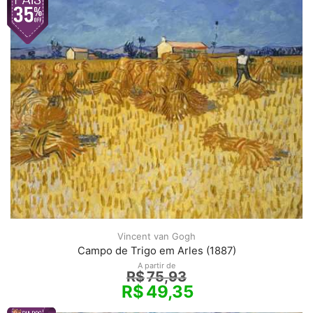
Vincent van Gogh
Campo de Trigo em Arles (1887)
A partir de
R$
75,93
R$
49,35