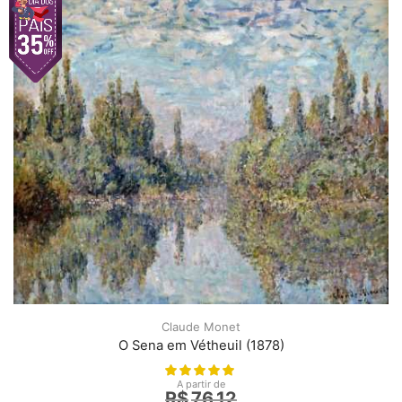
Claude Monet
O Sena em Vétheuil (1878)
A partir de
R$
76,12