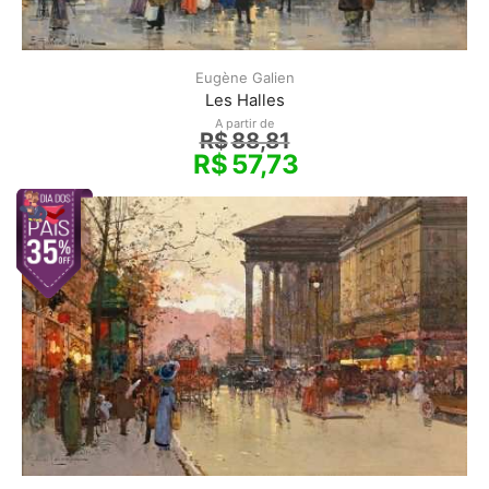
Eugène Galien
Les Halles
A partir de
R$
88,81
R$
57,73