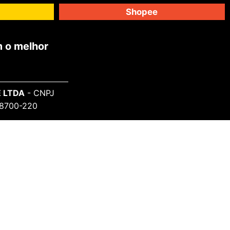
Shopee
 o melhor
 LTDA
- CNPJ
 98700-220
SAIBA MAIS
Sobre o Projeto
Informe-se
Todos Artistas