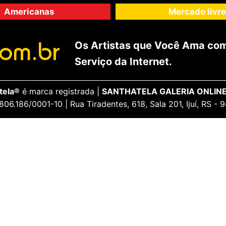
Americanas
Mercado livre
Os Artistas que Você Ama com
Serviço da Internet.
tela®
é marca registrada |
SANTHATELA GALERIA ONLINE
806.186/0001-10 | Rua Tiradentes, 618, Sala 201, Ijuí, RS -
ENCANTE-SE
ua Conta
Galeria Vip
idos
Opiniões Apaixonadas
thatela
Redes Sociais