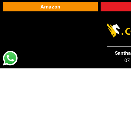
Amazon
Santha
07.
DESTAQUES
PRA VOCÊ
Destaques da Santhatela
Acesse s
Nossos Best Sellers
Seus Ped
Últimos Lançamentos
S.A.C San