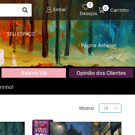
0
0
Entrar
Carrinho
Desejos
SEU ESPAÇO
Página Anterior
Galeria Vip
Opinião dos Clientes
rinho!
Produtos
Mostrar
por
página