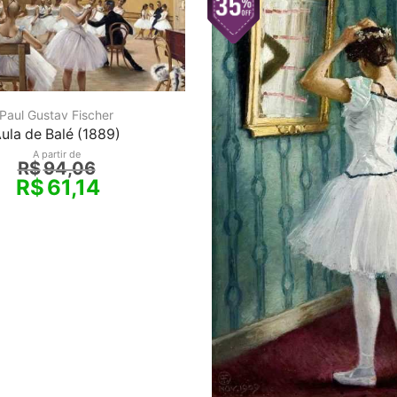
Paul Gustav Fischer
ula de Balé (1889)
A partir de
R$
94,06
R$
61,14