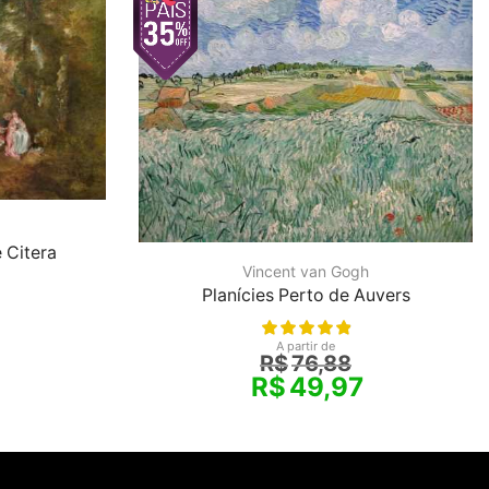
 Citera
Vincent van Gogh
Planícies Perto de Auvers
A partir de
R$
76,88
R$
49,97