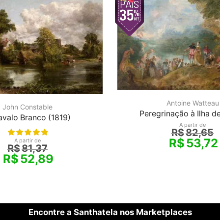
Antoine Watteau
John Constable
Peregrinação à Ilha de
valo Branco (1819)
A partir de
R$
82,65
R$
53,72
A partir de
R$
81,37
R$
52,89
Encontre a Santhatela nos Marketplaces