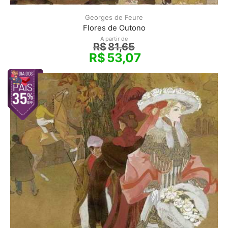
Georges de Feure
Flores de Outono
A partir de
R$
81,65
R$
53,07