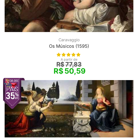
Caravaggio
Os Músicos (1595)
A partir de
R$
77,83
R$
50,59