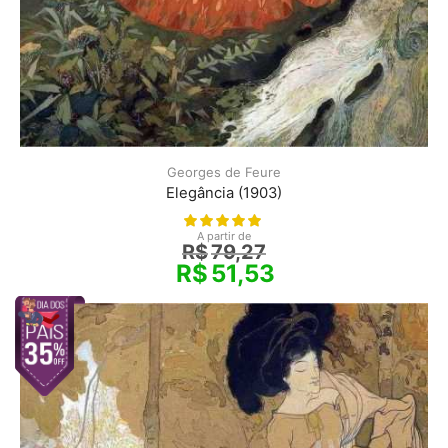
Georges de Feure
Elegância (1903)
A partir de
R$
79,27
R$
51,53