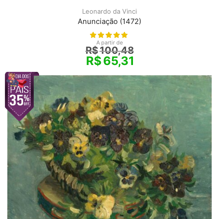
Leonardo da Vinci
Anunciação (1472)
A partir de
R$
100,48
R$
65,31