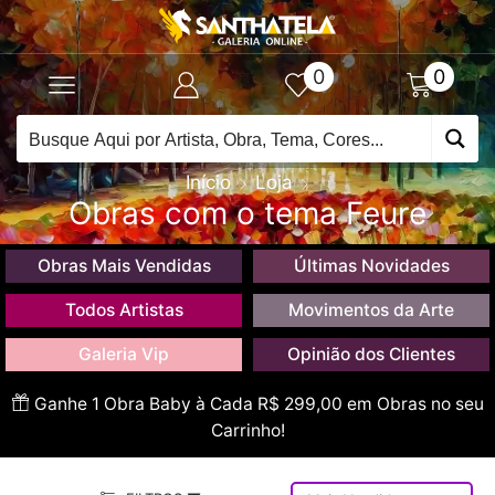
0
0
Início
Loja
Obras com o tema Feure
Obras Mais Vendidas
Últimas Novidades
Todos Artistas
Movimentos da Arte
Galeria Vip
Opinião dos Clientes
Ganhe 1 Obra Baby à Cada R$ 299,00 em Obras no seu
Carrinho!