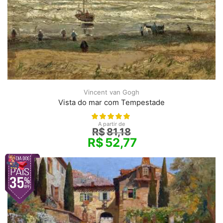
Vincent van Gogh
Vista do mar com Tempestade
A partir de
R$
81,18
R$
52,77