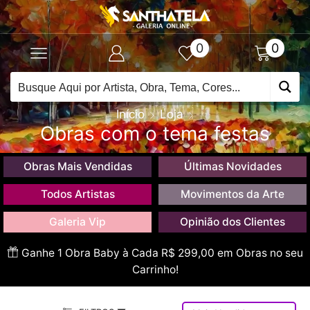
0
0
Início
Loja
Obras com o tema festas
Obras Mais Vendidas
Últimas Novidades
Todos Artistas
Movimentos da Arte
Galeria Vip
Opinião dos Clientes
Ganhe 1 Obra Baby à Cada R$ 299,00 em Obras no seu
Carrinho!