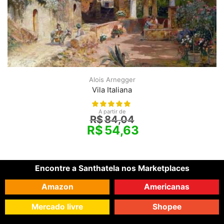
Alois Arnegger
Vila Italiana
A partir de
R$
84,04
R$
54,63
Encontre a Santhatela nos Marketplaces
Amazon
Americanas
Mercado livre
Shopee