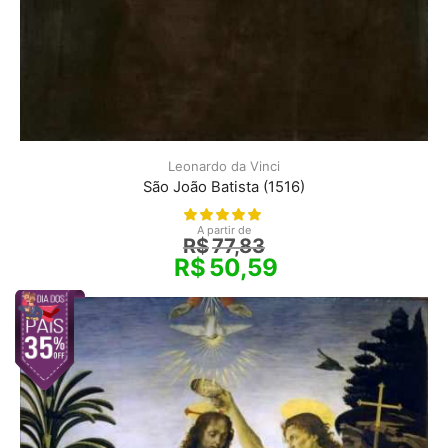
Leonardo da Vinci
São João Batista (1516)
A partir de
R$
77,83
R$
50,59