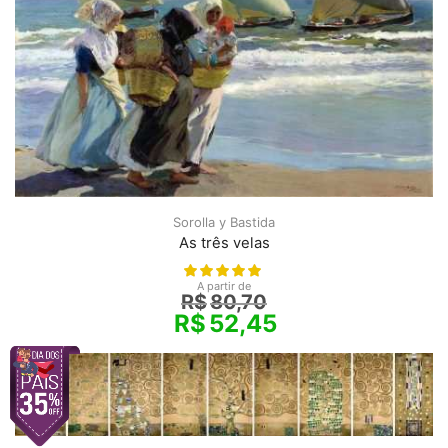
Sorolla y Bastida
As três velas
A partir de
R$
80,70
R$
52,45