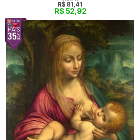
R$
81,41
R$
52,92