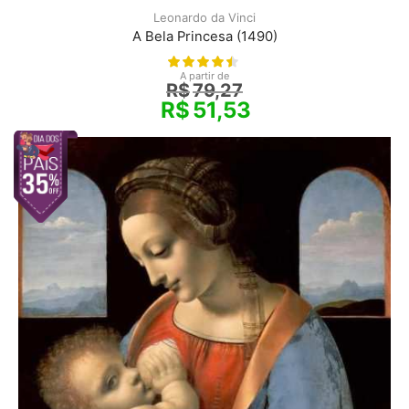
Leonardo da Vinci
A Bela Princesa (1490)
A partir de
R$
79,27
R$
51,53