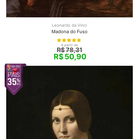
Leonardo da Vinci
Madona do Fuso
A partir de
R$
78,31
R$
50,90