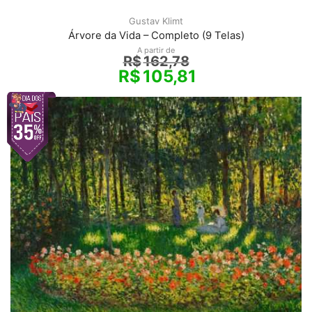
Gustav Klimt
Árvore da Vida – Completo (9 Telas)
A partir de
R$
162,78
R$
105,81