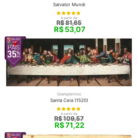
Salvator Mundi
A partir de
R$
81,65
R$
53,07
Giampietrino
Santa Ceia (1520)
A partir de
R$
109,57
R$
71,22