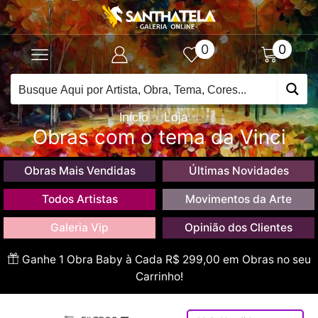
0
0
Início
Loja
Obras com o tema da Vinci
Obras Mais Vendidas
Últimas Novidades
Todos Artistas
Movimentos da Arte
Galeria Vip
Opinião dos Clientes
Ganhe 1 Obra Baby à Cada R$ 299,00 em Obras no seu
Carrinho!