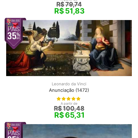
R$
79,74
R$
51,83
Leonardo da Vinci
Anunciação (1472)
A partir de
R$
100,48
R$
65,31