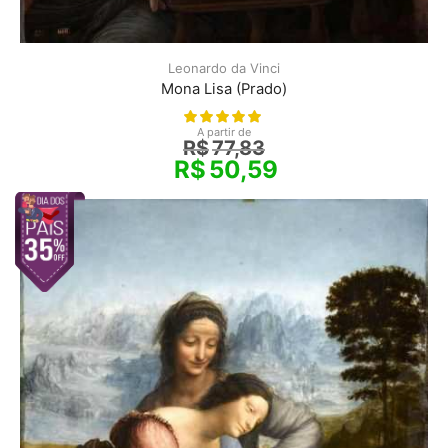
Leonardo da Vinci
Mona Lisa (Prado)
A partir de
R$
77,83
R$
50,59