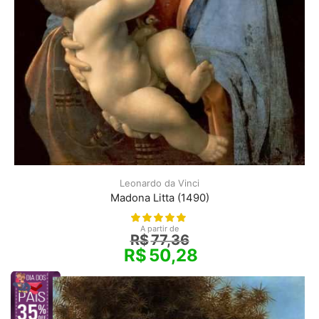
Leonardo da Vinci
Madona Litta (1490)
A partir de
R$
77,36
R$
50,28