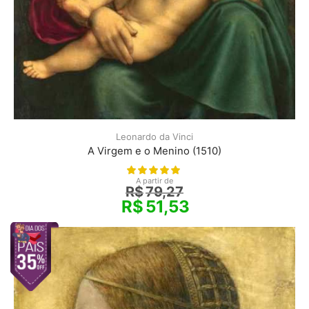
Leonardo da Vinci
A Virgem e o Menino (1510)
A partir de
R$
79,27
R$
51,53