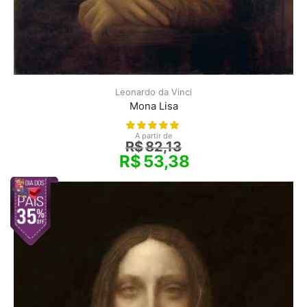
Leonardo da Vinci
Mona Lisa
A partir de
R$
82,13
R$
53,38